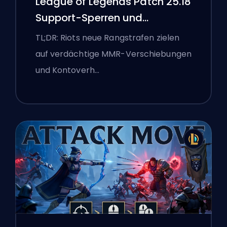
League of Legends Patch 25.18
Support-Sperren und
Boosting-Flaggen
TL;DR: Riots neue Rangstrafen zielen
auf verdächtige MMR-Verschiebungen
und Kontoverh…