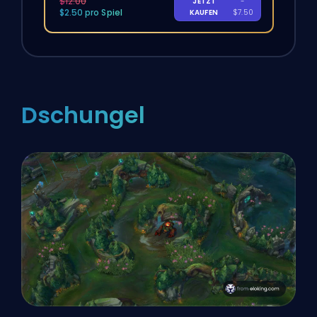
$12.00
JETZT
-
$2.50 pro Spiel
KAUFEN
$7.50
Dschungel