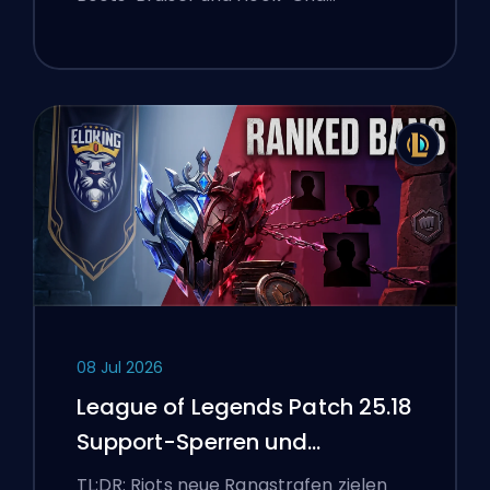
08 Jul 2026
League of Legends Patch 25.18
Support-Sperren und
Boosting-Flaggen
TL;DR: Riots neue Rangstrafen zielen