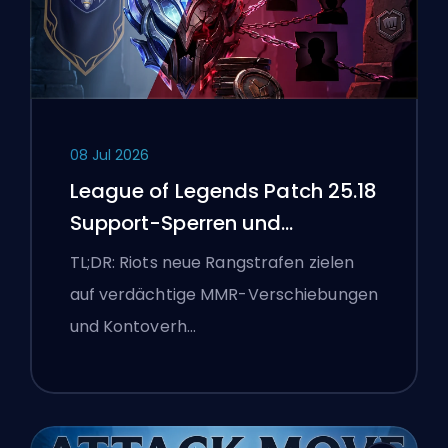
08 Jul 2026
League of Legends Patch 25.18
Support-Sperren und
Boosting-Flaggen
TL;DR: Riots neue Rangstrafen zielen
auf verdächtige MMR-Verschiebungen
und Kontoverh…