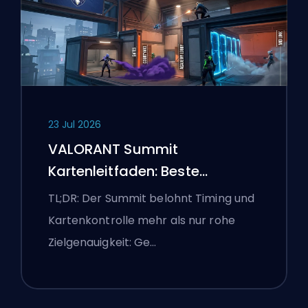
23 Jul 2026
VALORANT Summit
Kartenleitfaden: Beste
Agenten, Callouts und
TL;DR: Der Summit belohnt Timing und
Smokes
Kartenkontrolle mehr als nur rohe
Zielgenauigkeit: Ge…