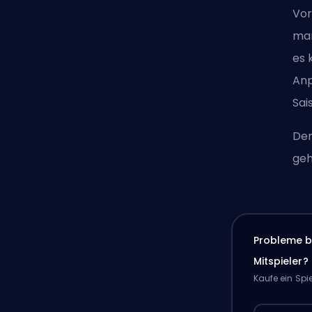
Vor
mar
es 
Anp
Sai
Der
geh
Probleme b
Mitspieler?
Kaufe ein Spi