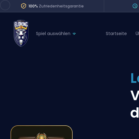
100%
Zufriedenheitsgarantie
Spiel auswählen
Startseite
Ü
League of Legends
League 
Marvel Rivals
SERVICES
Valorant
L
Division Boos
Dota 2
Placements
V
Counter-Strike
Wins
Overwatch 2
d
Coaching
Rocket League
Path of Exile 2
Teammate