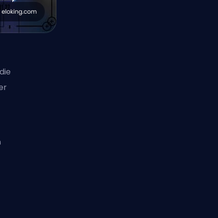
die
er
n