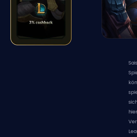
Sai
Spi
kön
spi
sic
hie
Ver
Lea