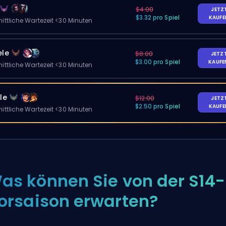
$4.00
JETZ
$3.32 pro Spiel
KAUF
ittliche Wartezeit <30 Minuten
ele
$8.00
JETZ
$3.00 pro Spiel
KAUF
ittliche Wartezeit <30 Minuten
le
$12.00
JETZ
$2.50 pro Spiel
KAUF
ittliche Wartezeit <30 Minuten
as können Sie von der S14-
orsaison erwarten?