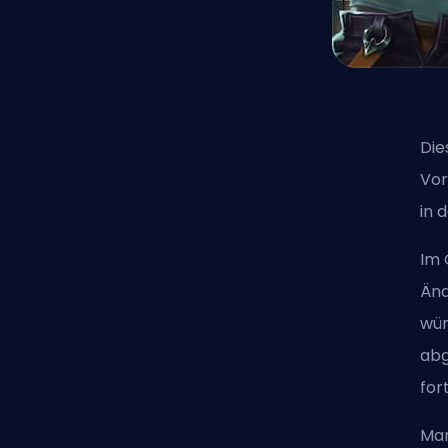
Die
Vor
in 
Im 
Änd
wür
abg
for
Mar