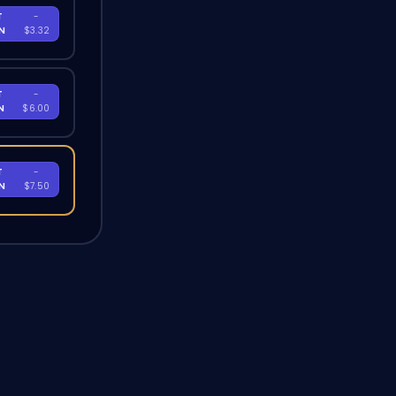
T
-
EN
$3.32
T
-
EN
$6.00
T
-
EN
$7.50