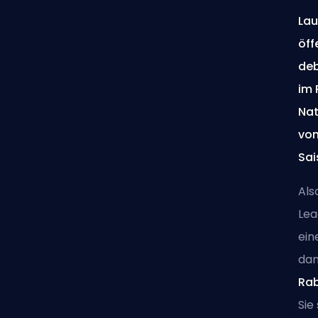
La
öff
deb
im 
Nat
von
Sai
Als
Lea
ein
da
Rab
Sie 