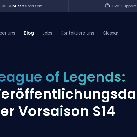
<30 Minuten
Startzeit
Live-Support
ber uns
Blog
Jobs
Kontaktiere uns
Glossar
of Legends
eague of Legends:
t
eröffentlichungsd
er Vorsaison S14