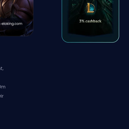
t,
 Um
ir