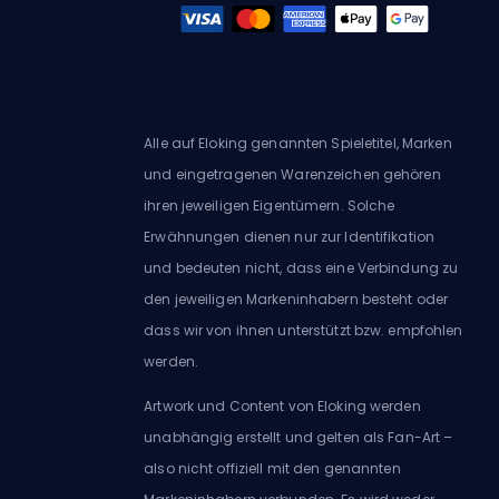
Alle auf Eloking genannten Spieletitel, Marken
und eingetragenen Warenzeichen gehören
ihren jeweiligen Eigentümern. Solche
Erwähnungen dienen nur zur Identifikation
und bedeuten nicht, dass eine Verbindung zu
den jeweiligen Markeninhabern besteht oder
dass wir von ihnen unterstützt bzw. empfohlen
werden.
Artwork und Content von Eloking werden
unabhängig erstellt und gelten als Fan-Art –
also nicht offiziell mit den genannten