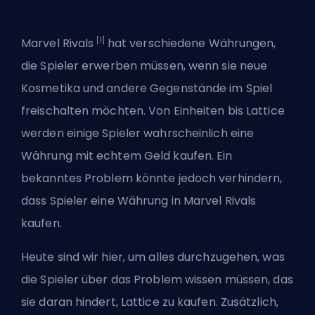
[1]
Marvel Rivals
hat verschiedene Währungen,
die Spieler erwerben müssen, wenn sie neue
Kosmetika und andere Gegenstände im Spiel
freischalten möchten. Von Einheiten bis Lattice
werden einige Spieler wahrscheinlich eine
Währung mit echtem Geld kaufen. Ein
bekanntes Problem könnte jedoch verhindern,
dass Spieler eine Währung in Marvel Rivals
kaufen.
Heute sind wir hier, um alles durchzugehen, was
die Spieler über das Problem wissen müssen, das
sie daran hindert, Lattice zu kaufen. Zusätzlich,