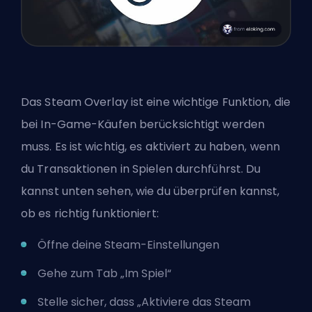
Das Steam Overlay ist eine wichtige Funktion, die
bei In-Game-Käufen berücksichtigt werden
muss. Es ist wichtig, es aktiviert zu haben, wenn
du Transaktionen in Spielen durchführst. Du
kannst unten sehen, wie du überprüfen kannst,
ob es richtig funktioniert:
Öffne deine Steam-Einstellungen
Gehe zum Tab „Im Spiel“
Stelle sicher, dass „Aktiviere das Steam