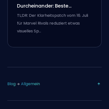
Durcheinander: Beste
wettbewerbsorientierte
TL;DR: Der Klarheitspatch vom 16. Juli
Einstellungen nach dem Patch
für Marvel Rivals reduziert etwas
vom 16. Juli
visuelles Sp…
Blog
Allgemein