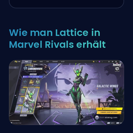
Wie man Lattice in
Marvel Rivals erhält