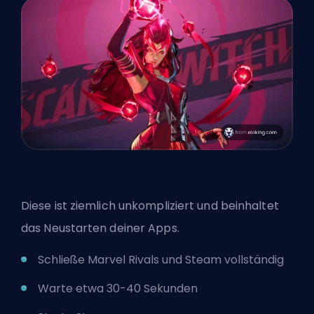
Diese ist ziemlich unkompliziert und beinhaltet
das Neustarten deiner Apps.
Schließe Marvel Rivals und Steam vollständig
Warte etwa 30-40 Sekunden