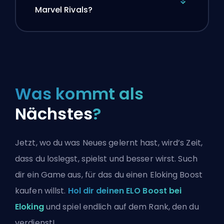
Marvel Rivals?
Was kommt als
Nächstes
?
Jetzt, wo du was Neues gelernt hast, wird’s Zeit,
dass du loslegst, spielst und besser wirst. Such
dir ein Game aus, für das du einen Eloking Boost
kaufen willst.
Hol dir deinen ELO Boost bei
Eloking
und spiel endlich auf dem Rank, den du
verdienst!