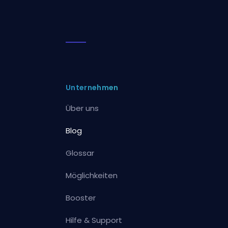
Unternehmen
Über uns
Blog
Glossar
Möglichkeiten
Booster
Hilfe & Support