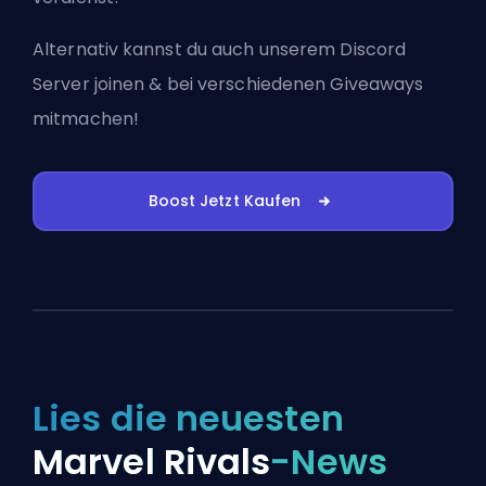
Alternativ kannst du auch
unserem Discord
Server joinen
& bei verschiedenen Giveaways
mitmachen!
Boost Jetzt Kaufen
Lies die neuesten
Marvel Rivals
-News