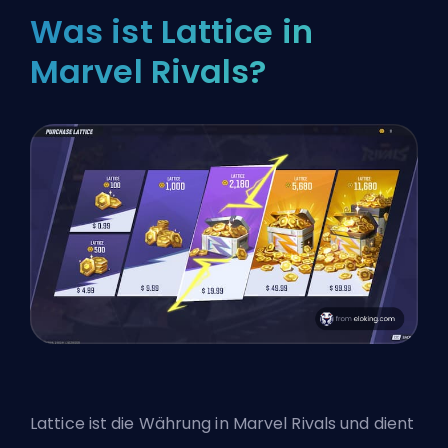
Was ist Lattice in
Marvel Rivals?
Lattice ist die Währung in Marvel Rivals und dient