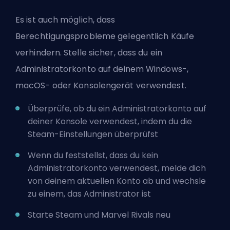
Es ist auch möglich, dass
Berechtigungsprobleme gelegentlich Käufe
verhindern. Stelle sicher, dass du ein
Administratorkonto auf deinem Windows-,
macOS- oder Konsolengerät verwendest.
Überprüfe, ob du ein Administratorkonto auf
deiner Konsole verwendest, indem du die
Steam-Einstellungen überprüfst
Wenn du feststellst, dass du kein
Administratorkonto verwendest, melde dich
von deinem aktuellen Konto ab und wechsle
zu einem, das Administrator ist
Starte Steam und Marvel Rivals neu