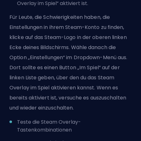
Overlay im Spiel“ aktiviert ist.
Für Leute, die Schwierigkeiten haben, die
Einstellungen in ihrem Steam-Konto zu finden,
klicke auf das Steam-Logo in der oberen linken
Ecke deines Bildschirms. Wähle danach die
Option „Einstellungen“ im Dropdown-Menü aus.
Dort sollte es einen Button „Im Spiel“ auf der
linken Liste geben, über den du das Steam
Overlay im Spiel aktivieren kannst. Wenn es
bereits aktiviert ist, versuche es auszuschalten
und wieder einzuschalten.
Teste die Steam Overlay-
Tastenkombinationen