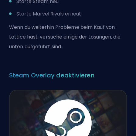
Starte Steam neu
Starte Marvel Rivals erneut
Wenn du weiterhin Probleme beim Kauf von
Lattice hast, versuche einige der Lösungen, die
unten aufgeführt sind.
Steam Overlay deaktivieren