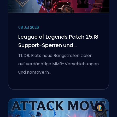
08 Jul 2026
League of Legends Patch 25.18
Support-Sperren und
Boosting-Flaggen
TL;DR: Riots neue Rangstrafen zielen
auf verdächtige MMR-Verschiebungen
und Kontoverh…