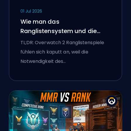
01 Jul 2026
Wie man das
Ranglistensystem und die
überlegenen Lobbys von
TL;DR: Overwatch 2 Ranglistenspiele
Overwatch 2 repariert
fühlen sich kaputt an, weil die
Notwendigkeit des…