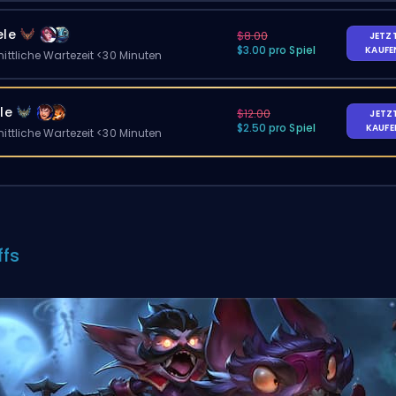
ele
$8.00
JETZ
$3.00 pro Spiel
KAUF
ittliche Wartezeit <30 Minuten
le
$12.00
JETZ
$2.50 pro Spiel
KAUF
ittliche Wartezeit <30 Minuten
ffs