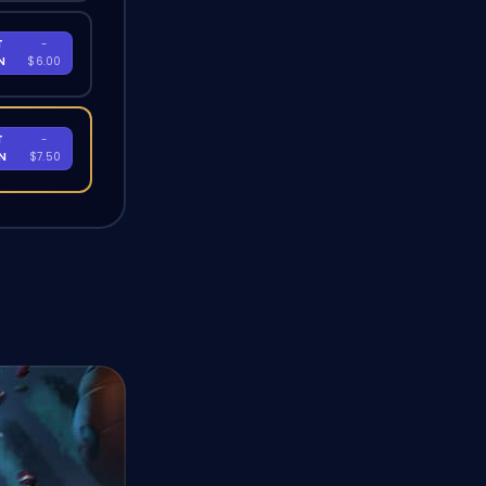
T
-
EN
$6.00
T
-
EN
$7.50