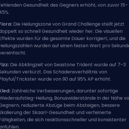
fehlenden Gesundheit des Gegners erhöht, von zuvor 15–
45%.
Fiora:
Die Heilungszone von Grand Challenge stellt jetzt
doppelt so schnell Gesundheit wieder her. Die visuellen
Effekte wurden für die gesamte Dauer korrigiert, und die
Heilungszahlen wurden auf einen festen Wert pro Sekund
vereinfacht.
Fizz:
Die Abklingzeit von Seastone Trident wurde auf 7–3
Sekunden verkürzt. Das Schadensverhältnis von
Playful/Trickster wurde von 90 auf 95% AP erhöht.
Kled:
Zahlreiche Verbesserungen, darunter sofortige
Wiederaufstieg-Heilung, Bonuswiderstände in der Nähe v
Gegnern, reduzierte Abzüge beim Absteigen, bessere
Skalierung der Skaarl-Gesundheit und verfeinerte
Fähigkeiten, die sich reaktionsschneller und konsistenter
anfühlen.