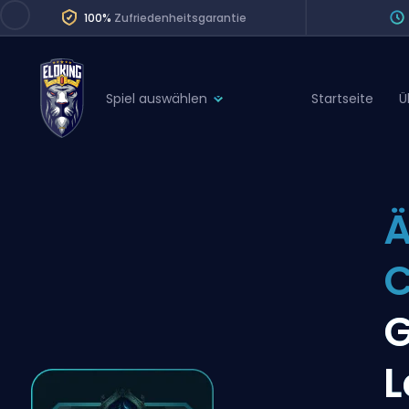
100%
Zufriedenheitsgarantie
Spiel auswählen
Startseite
Ü
League of Legends
League 
Marvel Rivals
SERVICES
Valorant
Ä
Division Boos
Dota 2
Placements
Counter-Strike
Wins
Overwatch 2
G
Coaching
Rocket League
L
Path of Exile 2
Teammate