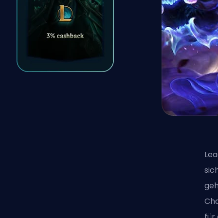
Lea
sic
geh
Cha
für