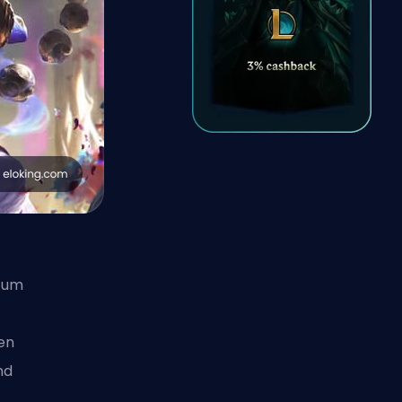
, um
en
nd