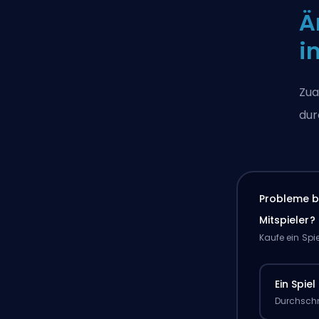
Ä
i
Zua
dur
Probleme b
Mitspieler?
Kaufe ein Spi
Ein Spiel
Durchschn