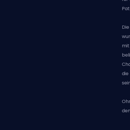
Pa
Die
wur
mit
bel
Cha
die
sein
Ohn
de