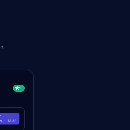
n.
T
-
EN
$3.32