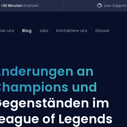
<30 Minuten
Startzeit
Live-Support
ber uns
Blog
Jobs
Kontaktiere uns
Glossar
of Legends
nderungen an
t
Champions und
egenständen im
eague of Legends