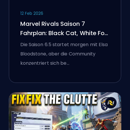
12 Feb 2026
Marvel Rivals Saison 7
Fahrplan: Black Cat, White Fox
und das Monsters Take
Die Saison 6.5 startet morgen mit Elsa
Manhattan Event
Bloodstone, aber die Community
konzentriert sich be…