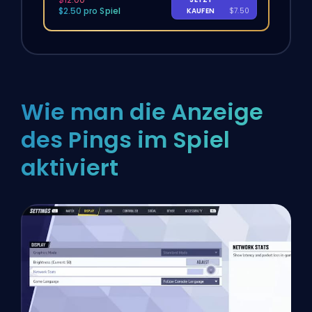
$2.50 pro Spiel
KAUFEN
$7.50
Wie man die Anzeige
des Pings im Spiel
aktiviert