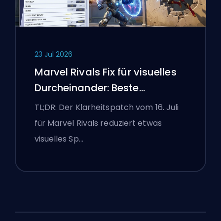
23 Jul 2026
Marvel Rivals Fix für visuelles
Durcheinander: Beste
wettbewerbsorientierte
TL;DR: Der Klarheitspatch vom 16. Juli
Einstellungen nach dem Patch
für Marvel Rivals reduziert etwas
vom 16. Juli
visuelles Sp…