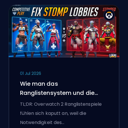
01 Jul 2026
Wie man das
Ranglistensystem und die
überlegenen Lobbys von
TL;DR: Overwatch 2 Ranglistenspiele
Overwatch 2 repariert
fühlen sich kaputt an, weil die
Notwendigkeit des…