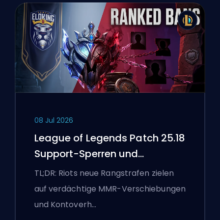
08 Jul 2026
League of Legends Patch 25.18
Support-Sperren und
Boosting-Flaggen
TL;DR: Riots neue Rangstrafen zielen
auf verdächtige MMR-Verschiebungen
und Kontoverh…