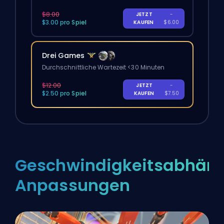
$8.00
JETZT
-
$3.00 pro Spiel
KAUFEN
$6.00
Drei Games
Durchschnittliche Wartezeit <30 Minuten
$12.00
JETZT
-
$2.50 pro Spiel
KAUFEN
$7.50
Geschwindigkeitsabhän
Anpassungen