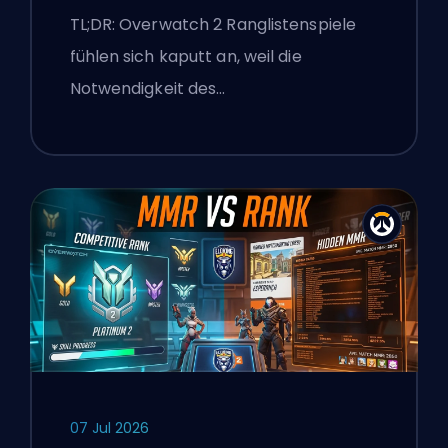
überlegenen Lobbys von
TL;DR: Overwatch 2 Ranglistenspiele
Overwatch 2 repariert
fühlen sich kaputt an, weil die
Notwendigkeit des…
07 Jul 2026