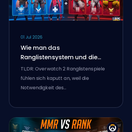
01 Jul 2026
Wie man das
Ranglistensystem und die
überlegenen Lobbys von
TL;DR: Overwatch 2 Ranglistenspiele
Overwatch 2 repariert
fühlen sich kaputt an, weil die
Notwendigkeit des…