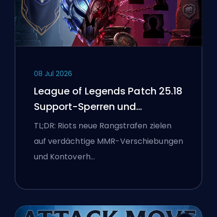
08 Jul 2026
League of Legends Patch 25.18
Support-Sperren und
Boosting-Flaggen
TL;DR: Riots neue Rangstrafen zielen
auf verdächtige MMR-Verschiebungen
und Kontoverh…