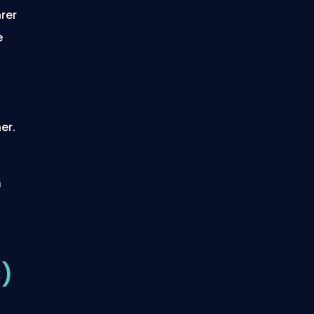
rer
e
er.
n
C)