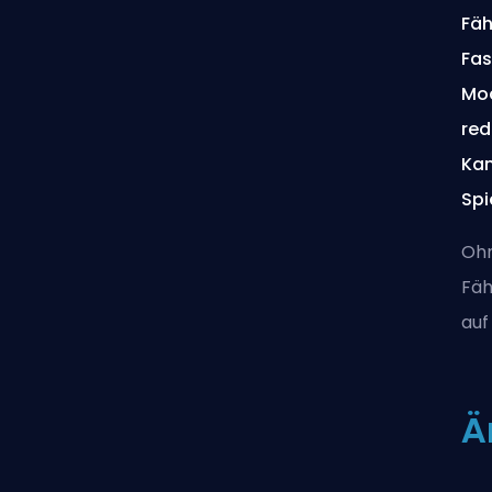
Fäh
Fas
Mod
red
Kam
Spi
Ohn
Fäh
auf
Ä