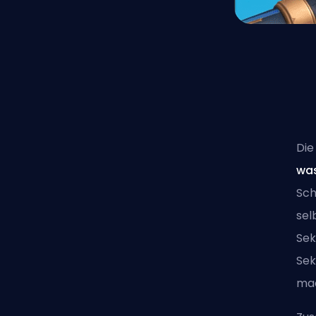
Die
was
Sch
sel
Sek
Sek
ma