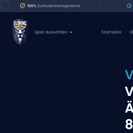
100%
Zufriedenheitsgarantie
Spiel auswählen
Startseite
Ü
League of Legends
League 
Marvel Rivals
SERVICES
Valorant
V
Division Boos
Dota 2
Placements
V
Counter-Strike
Wins
Overwatch 2
Ä
Coaching
Rocket League
8
Path of Exile 2
Teammate