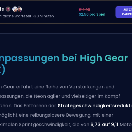
le
$12.00
JETZ
$2.50 pro Spiel
KAUF
ittliche Wartezeit <30 Minuten
npassungen bei High Gear
E)
h Gear erfährt eine Reihe von
Verstärkungen
und
assungen, die Neon agiler und vielseitiger im Kampf
hen. Das Entfernen der
Strafegeschwindigkeitsredukt
öglicht eine reibungslosere Bewegung, mit einer
imalen Sprintgeschwindigkeit, die von
6,73 auf 9,11
Mete