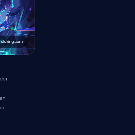
 der
ten
in