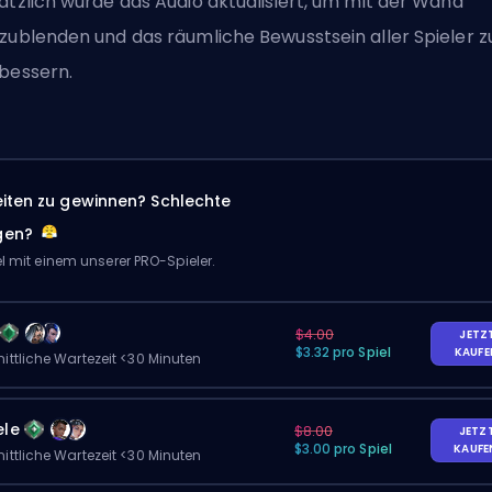
ätzlich wurde das Audio aktualisiert, um mit der Wand
zublenden und das räumliche Bewusstsein aller Spieler z
bessern.
eiten zu gewinnen? Schlechte
gen?
el mit einem unserer PRO-Spieler.
$4.00
JETZ
$3.32 pro Spiel
KAUF
ittliche Wartezeit <30 Minuten
ele
$8.00
JETZ
$3.00 pro Spiel
KAUF
ittliche Wartezeit <30 Minuten