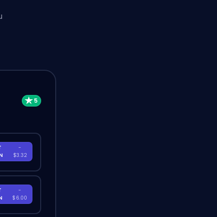
u
T
-
EN
$3.32
T
-
EN
$6.00