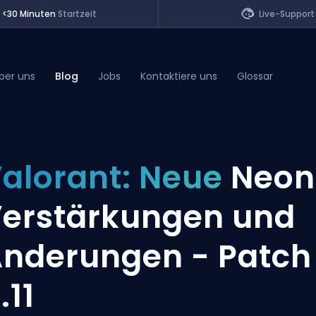
<30 Minuten
Startzeit
Live-Support
ber uns
Blog
Jobs
Kontaktiere uns
Glossar
of Legends
alorant: Neue
Neon
t
erstärkungen und
nderungen - Patch
.11