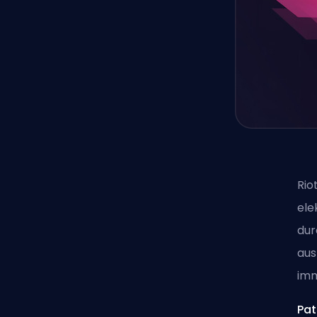
Rio
ele
dur
aus
imm
Pat