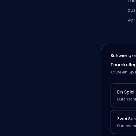
Zus
aus
ver
Schwierigk
Teamkolle
Kaufe ein Spi
Ein Spiel
Durchschn
Zwei Spi
Durchschn