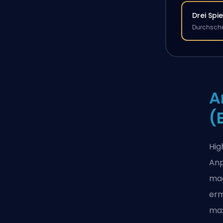
Drei Spie
Durchschn
A
(
Hig
Anp
mac
erm
max