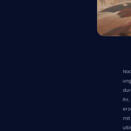
Naa
ung
dur
ihr
erz
mit
ult