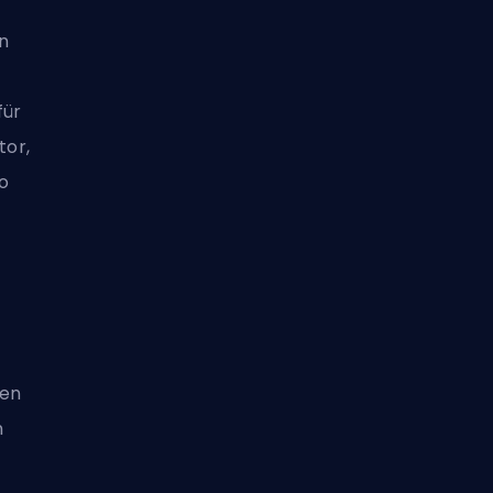
n
für
tor,
so
ten
n