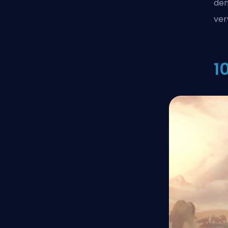
den
ver
1