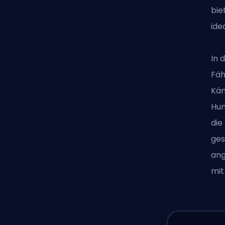
bie
ide
In 
Fäh
Käm
Hun
die
ges
ang
mit