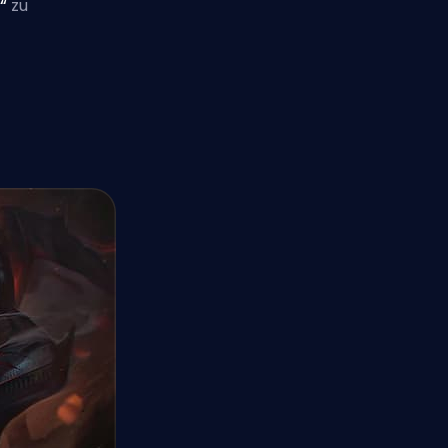
y“
zu