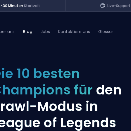
<30 Minuten
Startzeit
Live-Support
ber uns
Blog
Jobs
Kontaktiere uns
Glossar
of Legends
ie 10 besten
t
hampions für
den
rawl-Modus in
eague of Legends