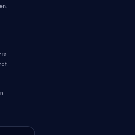
en,
hre
rch
en