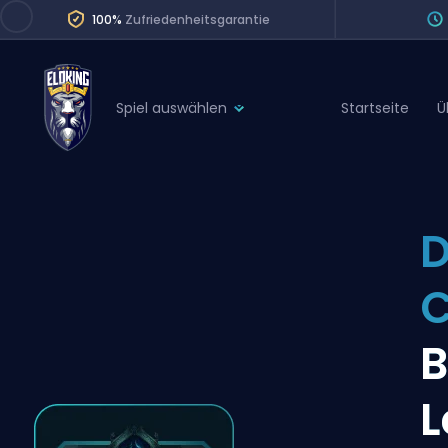
100%
Zufriedenheitsgarantie
Spiel auswählen
Startseite
Ü
League of Legends
League 
Marvel Rivals
SERVICES
Valorant
D
Division Boos
Dota 2
Placements
C
Counter-Strike
Wins
Overwatch 2
B
Coaching
Rocket League
L
Path of Exile 2
Teammate