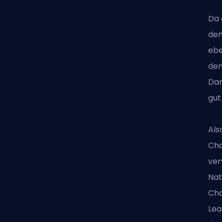
Da 
den
ebe
den
Dar
gut
Als
Cha
ver
Nat
Cha
Lea