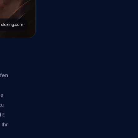
pfen
es
zu
d E
 Ihr