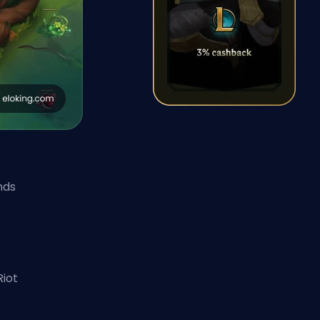
nds
d
Riot