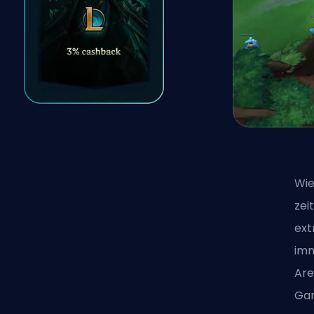
Wie
zei
ext
imm
Ar
Ga