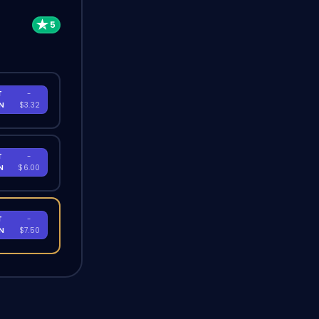
T
-
EN
$3.32
T
-
EN
$6.00
T
-
EN
$7.50