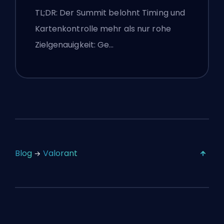
Agenten, Callouts und
TL;DR: Der Summit belohnt Timing und
Smokes
Kartenkontrolle mehr als nur rohe
Zielgenauigkeit: Ge…
Blog
Valorant