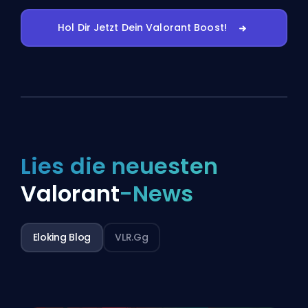
Hol Dir Jetzt Dein Valorant Boost!
Lies die neuesten
Valorant
-News
Eloking Blog
VLR.gg