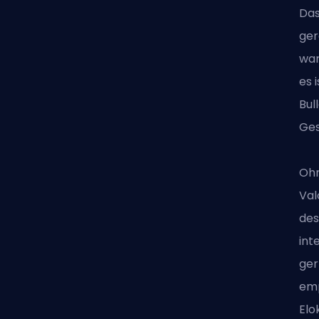
Das
ger
war
es 
Bul
Ges
Ohn
Val
des
int
ger
emp
Elo