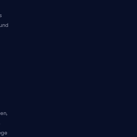
s
 und
sen,
n
iege