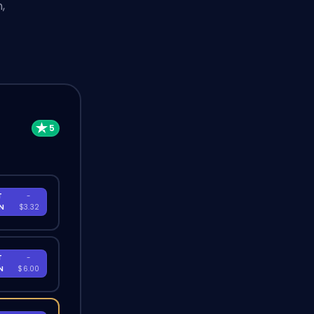
,
T
-
EN
$3.32
T
-
EN
$6.00