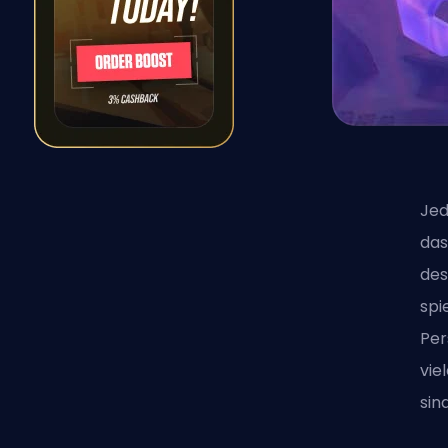
Jed
das
des
spi
Per
vie
sind