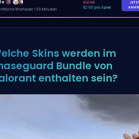
le
$12.00
JETZ
$2.50 pro Spiel
KAUF
ittliche Wartezeit <30 Minuten
elche Skins werden im
haseguard Bundle von
alorant enthalten sein?