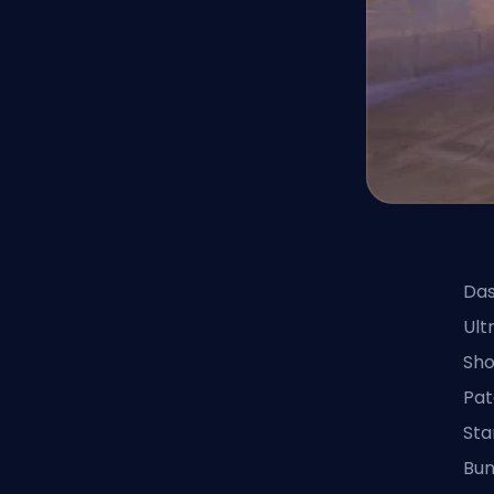
Das
Ult
Sho
Pa
Sta
Bun