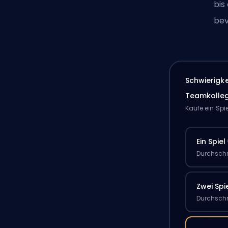
bis
bev
Schwierigk
Teamkolle
Kaufe ein Spi
Ein Spiel
Durchschn
Zwei Spi
Durchschn