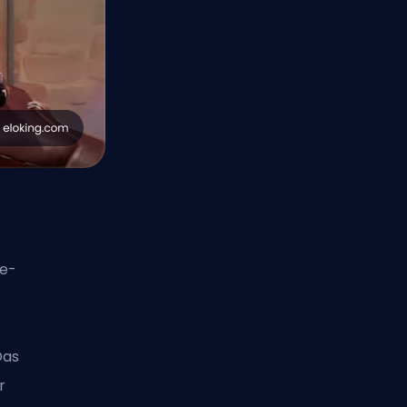
me-
s
Das
r