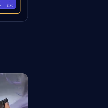
T
-
EN
$7.50