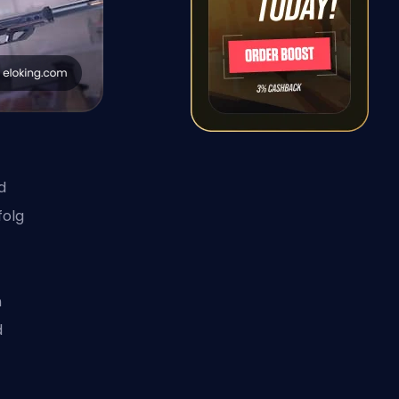
d
folg
n
d