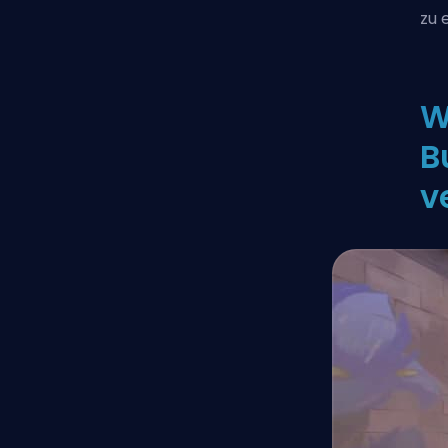
zu 
W
B
v