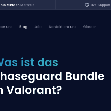
<30 Minuten
Startzeit
Live-Support
ber uns
Blog
Jobs
Kontaktiere uns
Glossar
of Legends
as ist das
t
haseguard Bundle
n Valorant?