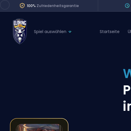
100%
Zufriedenheitsgarantie
Spiel auswählen
Startseite
Ü
League of Legends
League 
Marvel Rivals
SERVICES
Valorant
W
Division Boos
Dota 2
Placements
P
Counter-Strike
Wins
Overwatch 2
i
Coaching
Rocket League
Path of Exile 2
Teammate