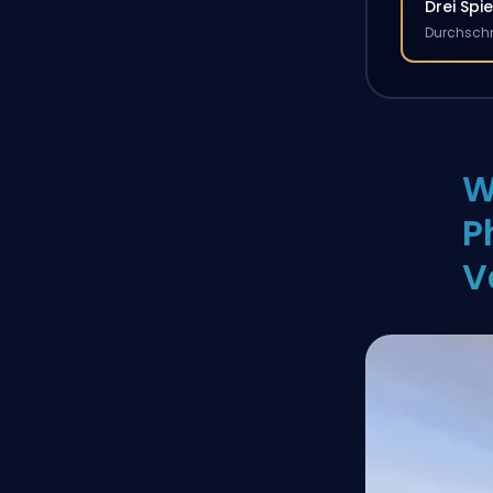
Drei Spie
Durchschn
W
P
V