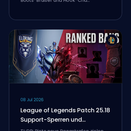
Boots-Bruiser und Hook-Cha…
08 Jul 2026
League of Legends Patch 25.18
Support-Sperren und
Boosting-Flaggen