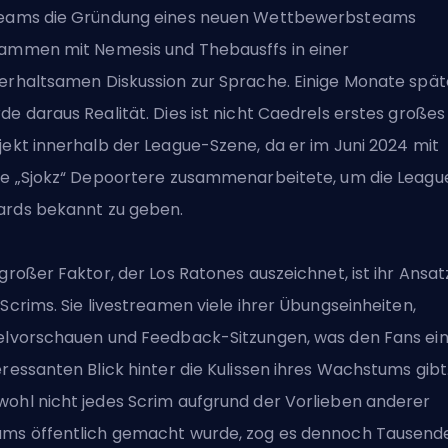
eams die Gründung eines neuen Wettbewerbsteams
ammen mit Nemesis und Thebausffs in einer
erhaltsamen Diskussion zur Sprache. Einige Monate spät
de daraus Realität. Dies ist nicht Caedrels erstes großes
jekt innerhalb der League-Szene, da er im Juni 2024 mit
je „Sjokz“ Depoortere zusammenarbeitete, um die Leagu
rds bekannt zu geben.
 großer Faktor, der Los Ratones auszeichnet, ist ihr Ansat
 Scrims. Sie livestreamen viele ihrer Übungseinheiten,
elvorschauen und Feedback-Sitzungen, was den Fans ei
eressanten Blick hinter die Kulissen ihres Wachstums gibt
ohl nicht jedes Scrim aufgrund der Vorlieben anderer
ms öffentlich gemacht wurde, zog es dennoch Tausend