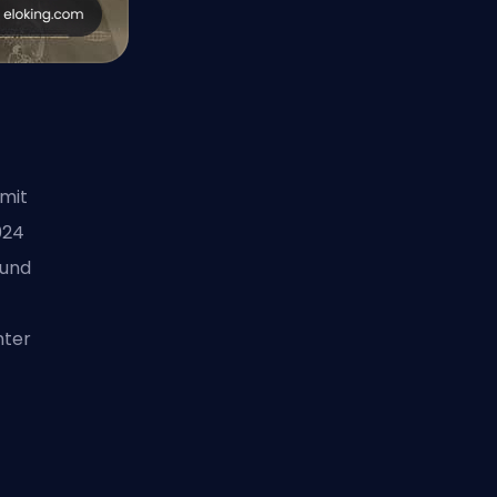
 mit
024
 und
nter