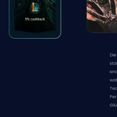
Di
stä
sin
wah
Tea
Per
Glü