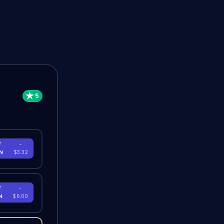
T
-
EN
$3.32
T
-
EN
$6.00