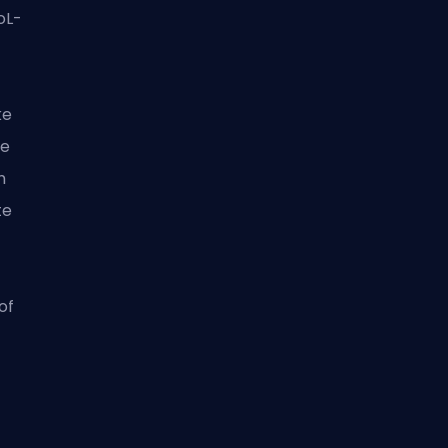
oL-
ke
ie
h
te
of