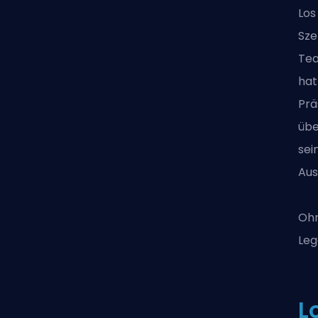
Los
Sze
Tea
hat
Prä
übe
sei
Aus
Ohn
Leg
L