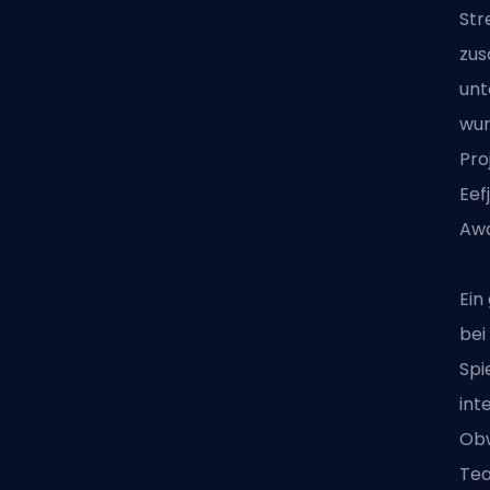
Str
zus
unt
wur
Pro
Eef
Awa
Ein
bei
Spi
int
Obw
Tea