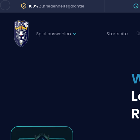
100%
Zufriedenheitsgarantie
Spiel auswählen
Startseite
Ü
League of Legends
League 
Marvel Rivals
SERVICES
Valorant
W
Division Boos
Dota 2
Placements
L
Counter-Strike
Wins
Overwatch 2
R
Coaching
Rocket League
Path of Exile 2
Teammate