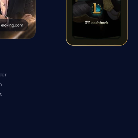
ider
m
s