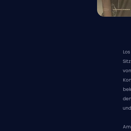
Los
Sit
von
Kom
bek
den
und
Am 