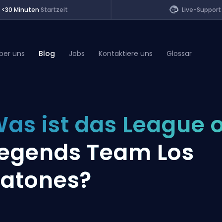
<30 Minuten
Startzeit
Live-Support
ber uns
Blog
Jobs
Kontaktiere uns
Glossar
of Legends
as ist das League o
t
egends Team Los
atones?