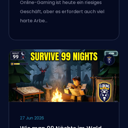
Boosting-Plattform polnischen
Online-Gaming ist heute ein riesiges
Gamern über die Überprüfung
Geschäft, aber es erfordert auch viel
von Online-Diensten
harte Arbe…
beigebracht hat
27 Jun 2026