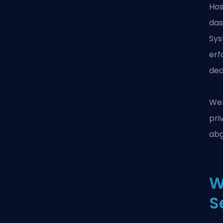
Hos
das
Sys
erf
ded
Wen
pri
abg
W
S