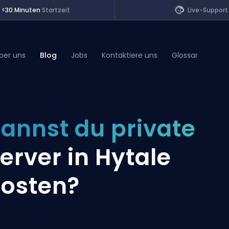
<30 Minuten
Startzeit
Live-Support
ber uns
Blog
Jobs
Kontaktiere uns
Glossar
of Legends
annst du private
t
erver in Hytale
osten?