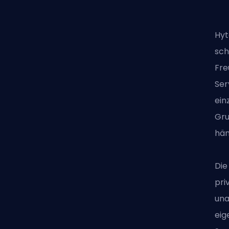
Hyt
sch
Fre
Ser
ein
Gru
hän
Die
pri
una
eig