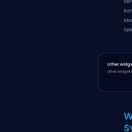
Ser
Kon
Mod
Spi
other.widge
other.widget.
W
S