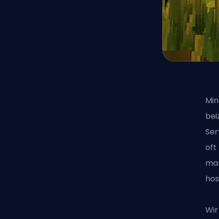
Min
bei
Ser
oft
man
hos
Wir