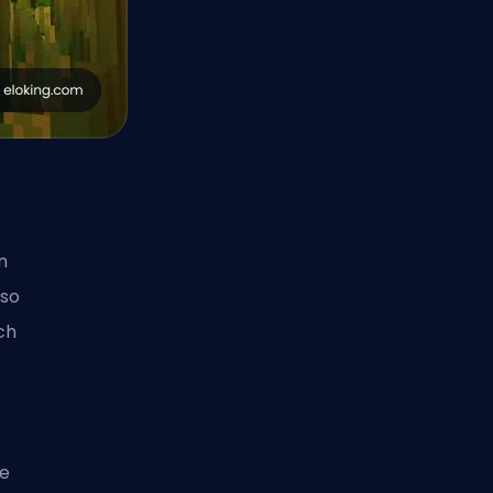
n
e
so
ich
te