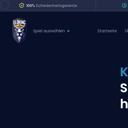
100%
Zufriedenheitsgarantie
Spiel auswählen
Startseite
Ü
League of Legends
League 
Marvel Rivals
SERVICES
Valorant
K
Division Boos
Dota 2
Placements
S
Counter-Strike
Wins
Overwatch 2
h
Coaching
Rocket League
Path of Exile 2
Teammate