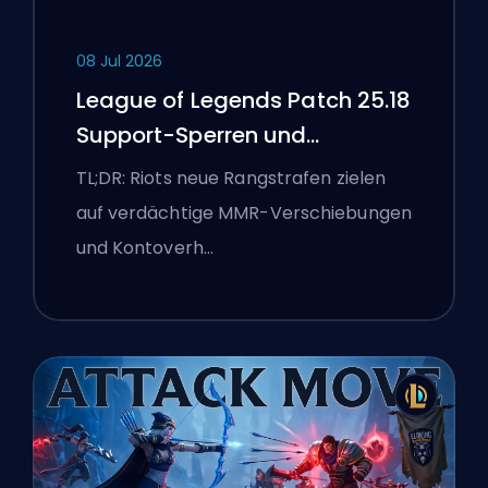
08 Jul 2026
League of Legends Patch 25.18
Support-Sperren und
Boosting-Flaggen
TL;DR: Riots neue Rangstrafen zielen
auf verdächtige MMR-Verschiebungen
und Kontoverh…