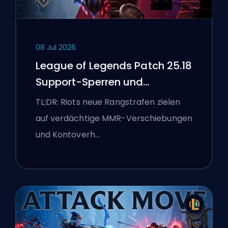
08 Jul 2026
League of Legends Patch 25.18
Support-Sperren und
Boosting-Flaggen
TL;DR: Riots neue Rangstrafen zielen
auf verdächtige MMR-Verschiebungen
und Kontoverh…