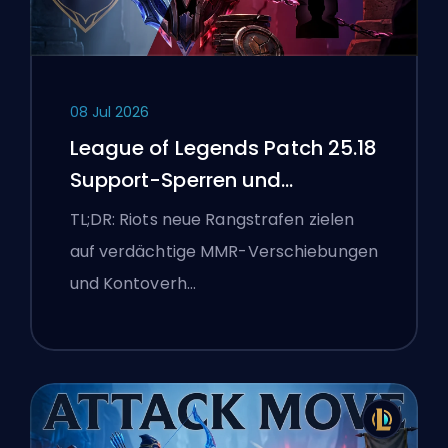
08 Jul 2026
League of Legends Patch 25.18
Support-Sperren und
Boosting-Flaggen
TL;DR: Riots neue Rangstrafen zielen
auf verdächtige MMR-Verschiebungen
und Kontoverh…