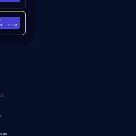
T
-
EN
$7.50
nd
,
enix