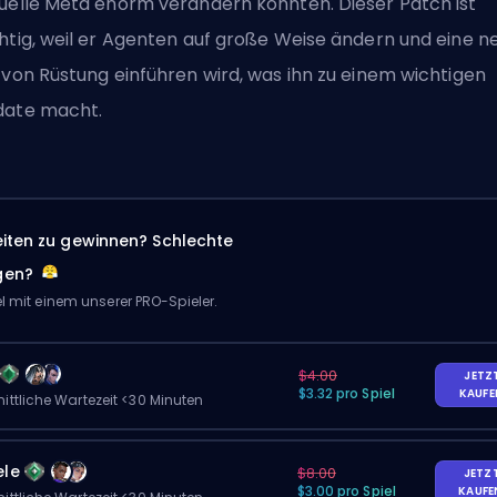
uelle Meta enorm verändern könnten. Dieser Patch ist
htig, weil er
Agenten
auf große Weise ändern und eine n
 von Rüstung einführen wird, was ihn zu einem wichtigen
ate macht.
eiten zu gewinnen? Schlechte
gen?
el mit einem unserer PRO-Spieler.
$4.00
JETZ
$3.32 pro Spiel
KAUF
ittliche Wartezeit <30 Minuten
ele
$8.00
JETZ
$3.00 pro Spiel
KAUF