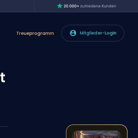
20.000+
zufriedene Kunden
Mitglieder-Login
Treueprogramm
t