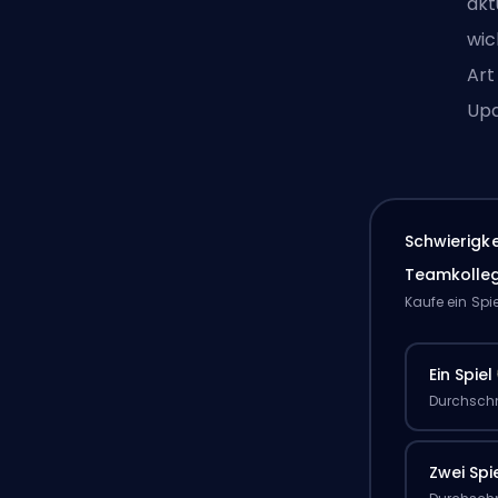
akt
wic
Art
Upd
Schwierigk
Teamkolle
Kaufe ein Spi
Ein Spiel
Durchschn
Zwei Spi