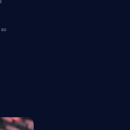
d
 so