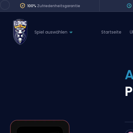
100%
Zufriedenheitsgarantie
Spiel auswählen
Startseite
Ü
League of Legends
League 
Marvel Rivals
SERVICES
Valorant
A
Division Boos
Dota 2
Placements
P
Counter-Strike
Wins
Overwatch 2
Coaching
Rocket League
Path of Exile 2
Teammate