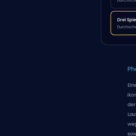
Durchschn
Drei Spie
Durchschn
Ph
Ein
iko
der
Lau
weg
sow