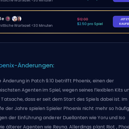
ittliche Wartezeit <30 Minuten
le
$12.00
JETZ
$2.50 pro Spiel
KAUF
ittliche Wartezeit <30 Minuten
oenix-Änderungen:
e Änderung in Patch 9.10 betrifft Phoenix, einen der
nischsten Agenten im Spiel, wegen seines flexiblen Kits u
 Tatsache, dass er seit dem Start des Spiels dabei ist. Im
fe der Jahre spielen Spieler Phoenix nicht mehr so häufig
en der Einführung anderer Duellanten wie Yoru und Iso
ie älterer Agenten wie Reyna. Allerdings plant
Riot
, Pho