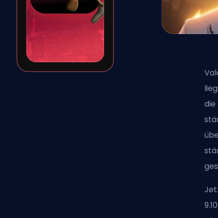
Val
lie
die
stä
übe
stä
ges
Jet
9.1