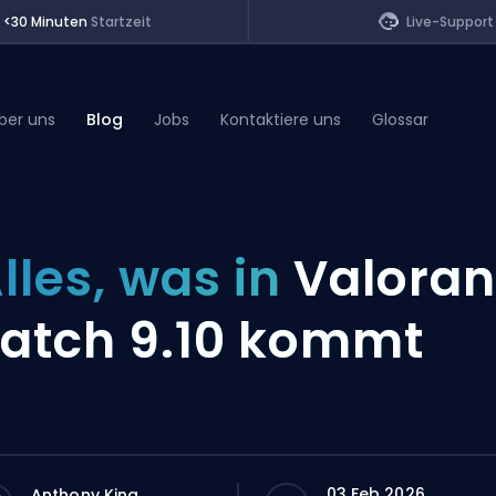
<30 Minuten
Startzeit
Live-Support
ber uns
Blog
Jobs
Kontaktiere uns
Glossar
of Legends
lles, was in
Valoran
t
atch 9.10 kommt
03 Feb 2026
Anthony King