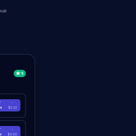
eue
T
-
EN
$3.32
T
-
EN
$6.00