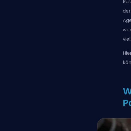
Rüs
der
Age
wer
viel
Hie
kön
W
P