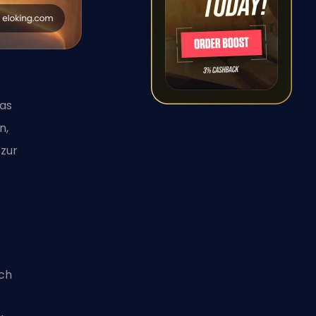
das
n,
 zur
ch