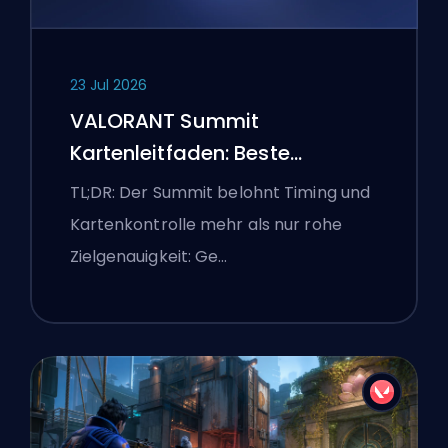
23 Jul 2026
VALORANT Summit
Kartenleitfaden: Beste
Agenten, Callouts und
TL;DR: Der Summit belohnt Timing und
Smokes
Kartenkontrolle mehr als nur rohe
Zielgenauigkeit: Ge…