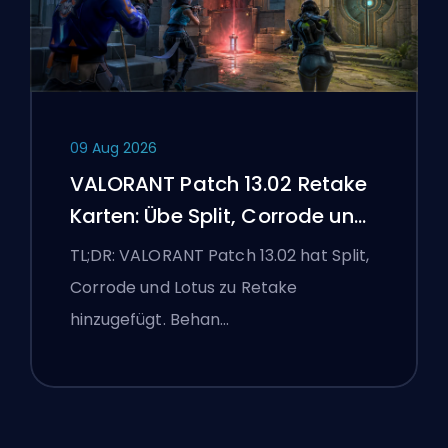
09 Aug 2026
VALORANT Patch 13.02 Retake
Karten: Übe Split, Corrode und
Lotus
TL;DR: VALORANT Patch 13.02 hat Split,
Corrode und Lotus zu Retake
hinzugefügt. Behan…