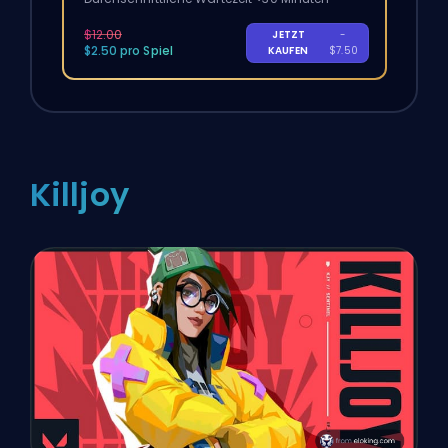
$12.00
JETZT
-
$2.50 pro Spiel
KAUFEN
$7.50
Killjoy