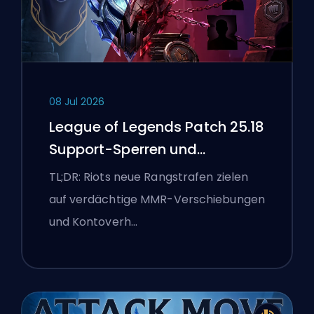
08 Jul 2026
League of Legends Patch 25.18
Support-Sperren und
Boosting-Flaggen
TL;DR: Riots neue Rangstrafen zielen
auf verdächtige MMR-Verschiebungen
und Kontoverh…