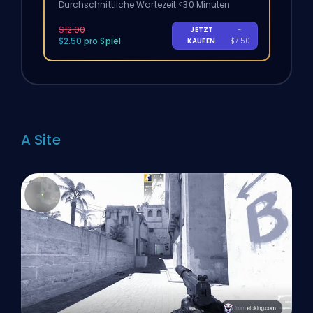
Durchschnittliche Wartezeit <30 Minuten
$12.00
JETZT
-
$2.50 pro Spiel
KAUFEN
$7.50
A Site