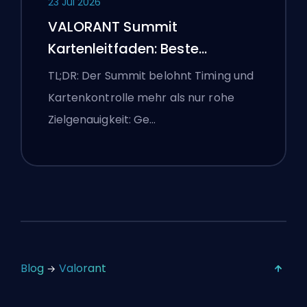
23 Jul 2026
VALORANT Summit
Kartenleitfaden: Beste
Agenten, Callouts und
TL;DR: Der Summit belohnt Timing und
Smokes
Kartenkontrolle mehr als nur rohe
Zielgenauigkeit: Ge…
Blog
Valorant