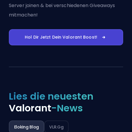
Server joinen
& bei verschiedenen Giveaways
mitmachen!
Hol Dir Jetzt Dein Valorant Boost!
Lies die neuesten
Valorant
-News
Eloking Blog
VLR.gg