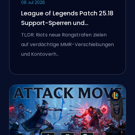
08 Jul 2026
League of Legends Patch 25.18
Support-Sperren und
Boosting-Flaggen
TL;DR: Riots neue Rangstrafen zielen
auf verdächtige MMR-Verschiebungen
und Kontoverh…