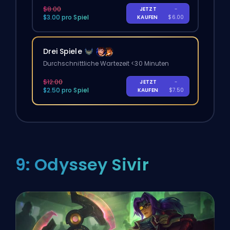
$8.00
JETZT
-
$3.00 pro Spiel
KAUFEN
$6.00
Drei Spiele
Durchschnittliche Wartezeit <30 Minuten
$12.00
JETZT
-
$2.50 pro Spiel
KAUFEN
$7.50
9: Odyssey Sivir