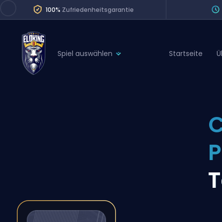
100%
Zufriedenheitsgarantie
Spiel auswählen
Startseite
Ü
League of Legends
League 
Marvel Rivals
SERVICES
Valorant
C
Division Boos
Dota 2
Placements
Counter-Strike
Wins
Overwatch 2
T
Coaching
Rocket League
Path of Exile 2
Teammate