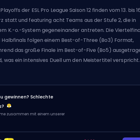
 Playoffs der ESL Pro League Saison 12 finden vom 13. bis 16
z statt und featuring acht Teams aus der Stufe 2, die in
em K.-o.-System gegeneinander antreten. Die Viertelfina
 Halbfinals folgen einem Best-of-Three (Bo3) Format,
rend das große Finale im Best-of-Five (Bo5) ausgetrag
d, was ein intensives Duell um den Meistertitel verspricht.
zu gewinnen? Schlechte
s?
Game zusammen mit einem unserer