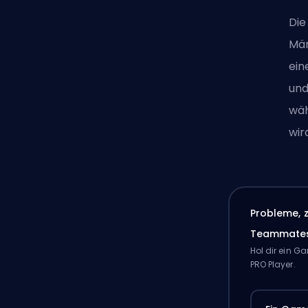
Die
Mär
ein
und
wäh
wir
Probleme, 
Teammate
Hol dir ein 
PRO Player.