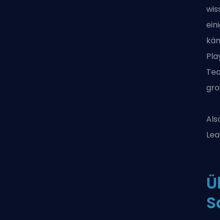
wis
ein
käm
Pla
Tea
gro
Als
Lea
Ü
S