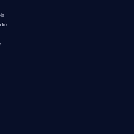
is
 die
e