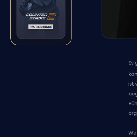
Es 
kön
ist
beg
Büh
org
Wer