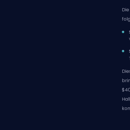
Die
fol
Die
bri
$40
Hal
ko