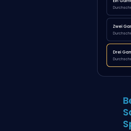
Ein Gam
Durchschn
Zwei G
Durchschn
Drei Ga
Durchschn
B
S
S