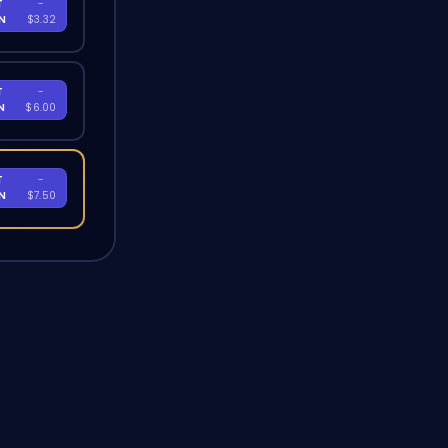
T
-
EN
$3.32
T
-
EN
$6.00
T
-
EN
$7.50