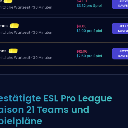
e
$4.00
JETZ
$3.32 pro Spiel
KAUF
ittliche Wartezeit <30 Minuten
ames
$8.00
JETZ
$3.00 pro Spiel
KAUF
ittliche Wartezeit <30 Minuten
mes
$12.00
JETZ
$2.50 pro Spiel
KAUF
ittliche Wartezeit <30 Minuten
estätigte ESL Pro League
aison 21 Teams und
pielpläne