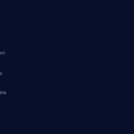
gen
e
ins