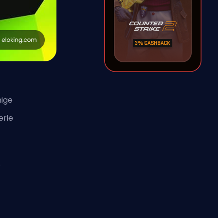
nige
erie
e