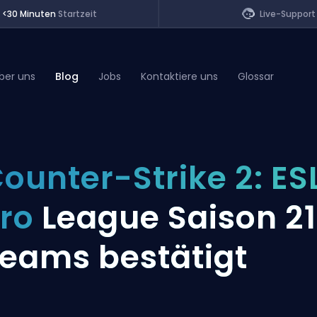
<30 Minuten
Startzeit
Live-Support
ber uns
Blog
Jobs
Kontaktiere uns
Glossar
of Legends
ounter-Strike 2: ES
t
Pro
League Saison 21
eams bestätigt