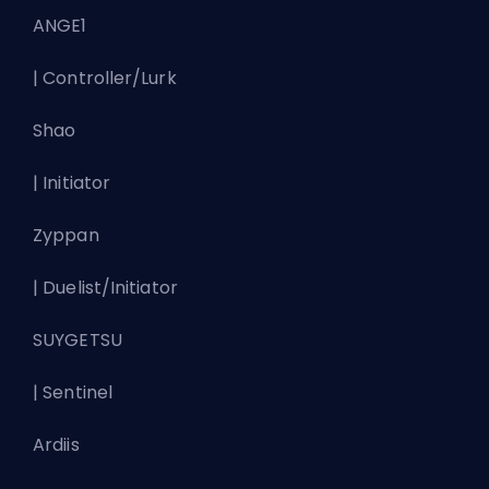
ANGE1
| Controller/Lurk
Shao
| Initiator
Zyppan
| Duelist/Initiator
SUYGETSU
| Sentinel
Ardiis