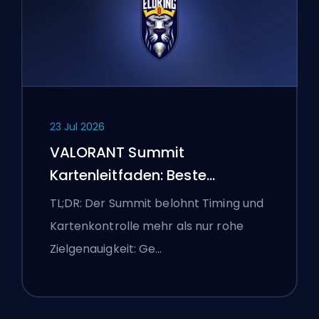
23 Jul 2026
VALORANT Summit
Kartenleitfaden: Beste
Agenten, Callouts und
TL;DR: Der Summit belohnt Timing und
Smokes
Kartenkontrolle mehr als nur rohe
Zielgenauigkeit: Ge…