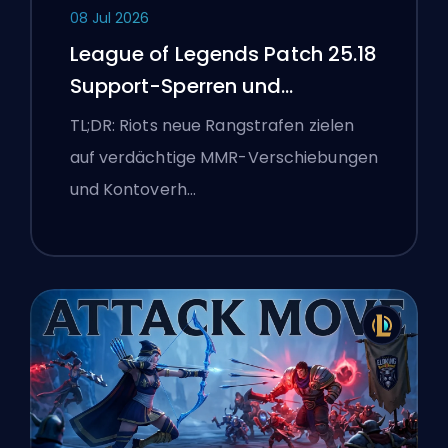
08 Jul 2026
League of Legends Patch 25.18
Support-Sperren und
Boosting-Flaggen
TL;DR: Riots neue Rangstrafen zielen
auf verdächtige MMR-Verschiebungen
und Kontoverh…