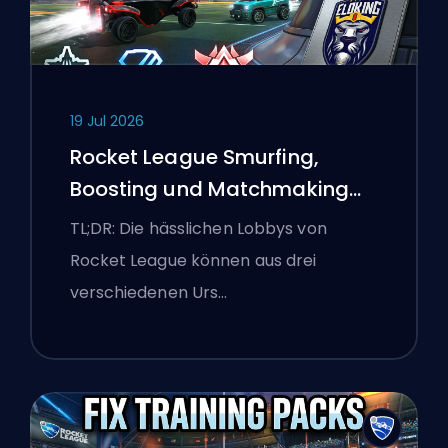
19 Jul 2026
Rocket League Smurfing,
Boosting und Matchmaking
Erklärt
TL;DR: Die hässlichen Lobbys von
Rocket League können aus drei
verschiedenen Urs…