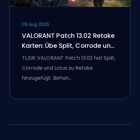
09 Aug 2026
VALORANT Patch 13.02 Retake
Karten: Übe Split, Corrode und
Lotus
TL;DR: VALORANT Patch 13.02 hat Split,
Corrode und Lotus zu Retake
hinzugefügt. Behan…