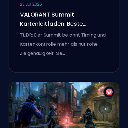
23 Jul 2026
VALORANT Summit
Kartenleitfaden: Beste
Agenten, Callouts und
TL;DR: Der Summit belohnt Timing und
Smokes
Kartenkontrolle mehr als nur rohe
Zielgenauigkeit: Ge…