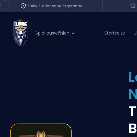
100%
Zufriedenheitsgarantie
Spiel auswählen
Startseite
Ü
League of Legends
League 
Marvel Rivals
SERVICES
Valorant
L
Division Boos
Dota 2
Placements
Counter-Strike
Wins
Overwatch 2
Coaching
Rocket League
B
Path of Exile 2
Teammate