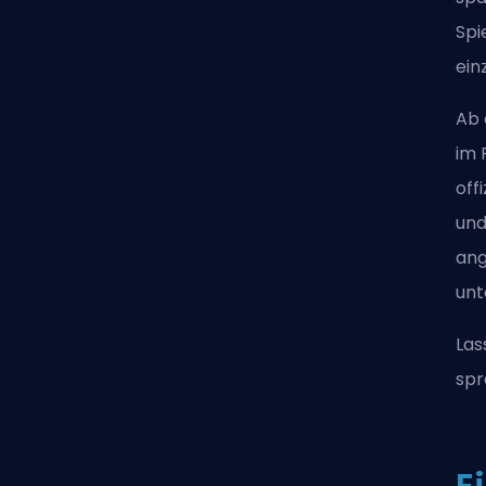
Spi
ein
Ab 
im 
off
und
ang
unt
Las
spr
E