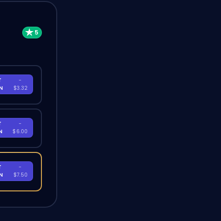
T
-
EN
$3.32
T
-
EN
$6.00
T
-
EN
$7.50