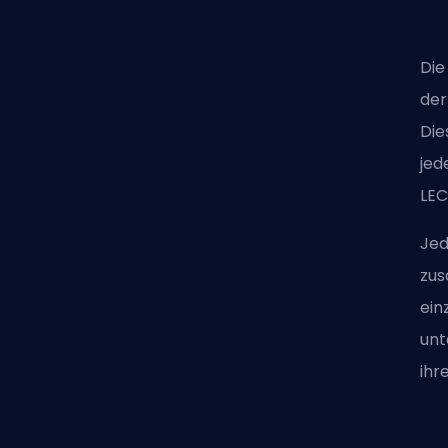
Die
der
Die
jed
LEC
Jed
zus
ein
unt
ihr