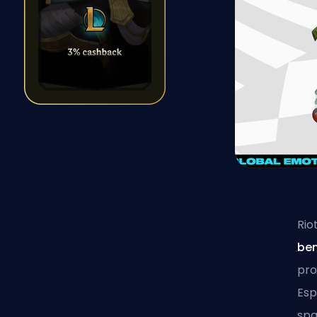
Rio
ben
pro
Esp
spa