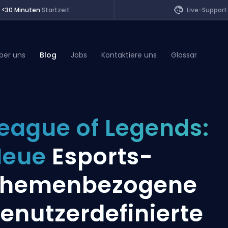
<30 Minuten
Startzeit
Live-Support
ber uns
Blog
Jobs
Kontaktiere uns
Glossar
of Legends
eague of Legends:
t
Neue
Esports-
Themenbezogene
enutzerdefinierte