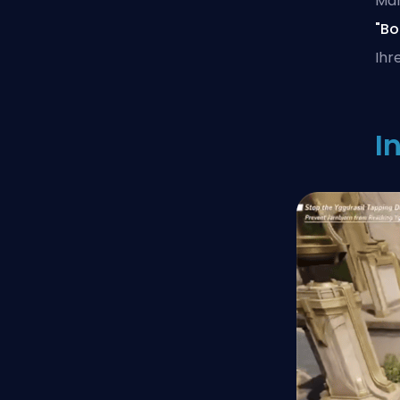
Mar
"Bo
Ihr
I