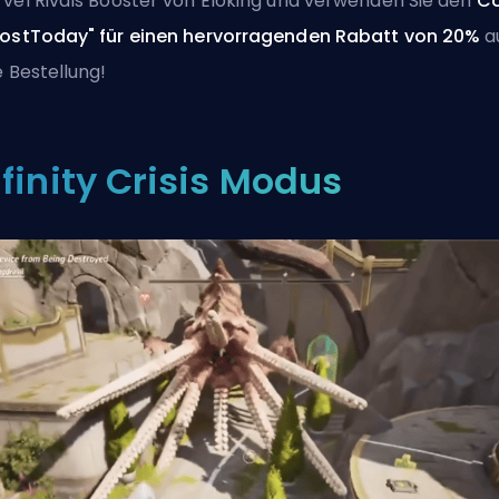
vel Rivals Booster von Eloking
und verwenden Sie den
C
ostToday" für einen hervorragenden Rabatt von 20%
a
e Bestellung!
nfinity Crisis Modus