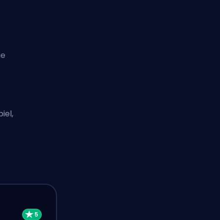
ie
iel,