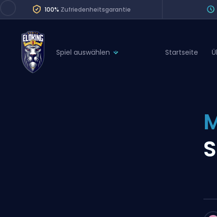
100%
Zufriedenheitsgarantie
Spiel auswählen
Startseite
Ü
League of Legends
League 
Marvel Rivals
SERVICES
Valorant
M
Division Boos
Dota 2
Placements
S
Counter-Strike
Wins
Overwatch 2
Coaching
Rocket League
Path of Exile 2
Teammate