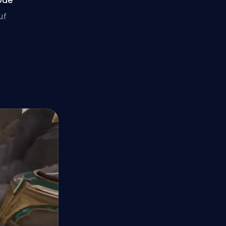
ode
uf