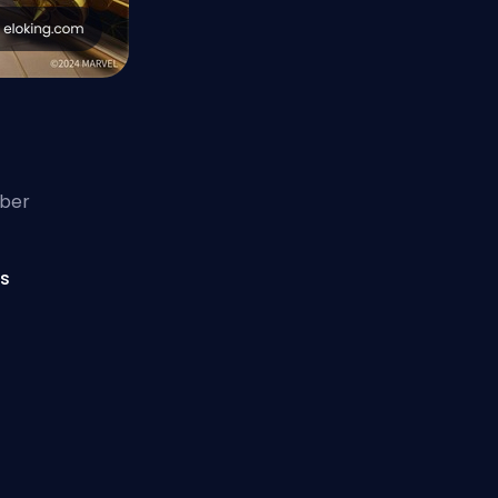
über
s