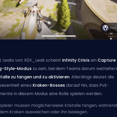
t Leaks von
X0X_Leak
scheint
Infinity Crisis
ein
Capture 
g-Style-Modus
zu sein, bei dem Teams darum wetteifern
stalle zu fangen und zu aktivieren
. Allerdings deutet die
esenheit eines
Kraken-Bosses
darauf hin, dass PvE-
mente in diesem Modus eine Rolle spielen werden.
Spieler müssen möglicherweise Kristalle fangen, während 
dem Kraken ausweichen oder ihn besiegen.