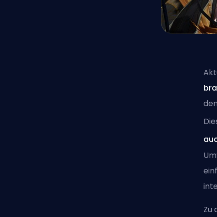
Akt
bra
den
Die
auc
Um
ein
int
Zu 