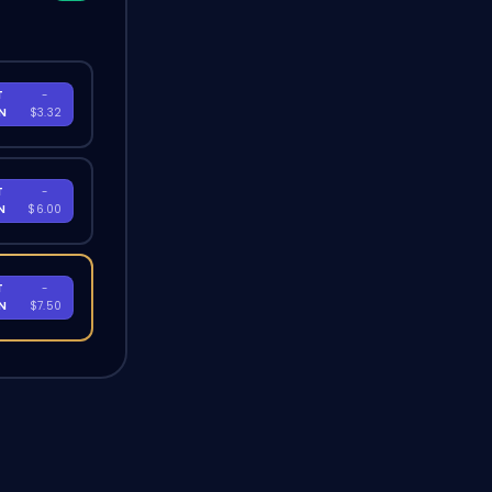
T
-
EN
$3.32
T
-
EN
$6.00
T
-
EN
$7.50