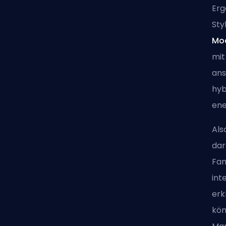
Erg
Sty
Mo
mit
ans
hyb
ene
Als
dar
Fan
int
erk
kön