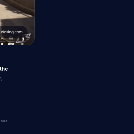
the
,
sie