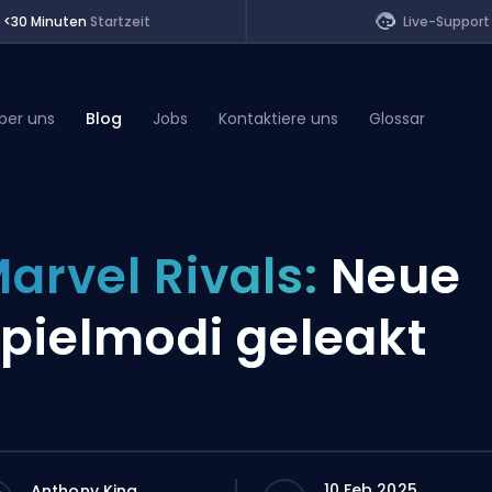
<30 Minuten
Startzeit
Live-Support
ber uns
Blog
Jobs
Kontaktiere uns
Glossar
of Legends
arvel Rivals:
Neue
t
pielmodi geleakt
10 Feb 2025
Anthony King