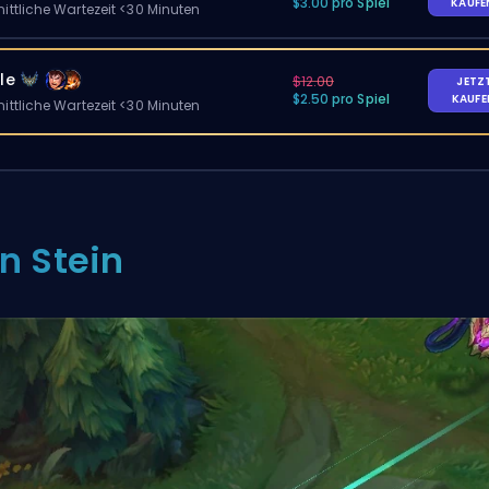
$3.00 pro Spiel
KAUF
ittliche Wartezeit <30 Minuten
le
$12.00
JETZ
$2.50 pro Spiel
KAUF
ittliche Wartezeit <30 Minuten
in Stein