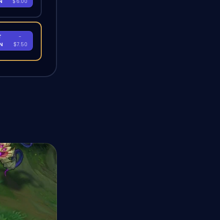
EN
$6.00
T
-
EN
$7.50