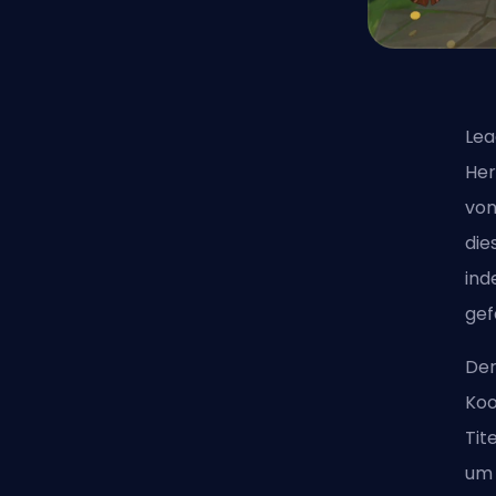
Lea
Her
von
die
ind
gef
Der
Koo
Tit
um 