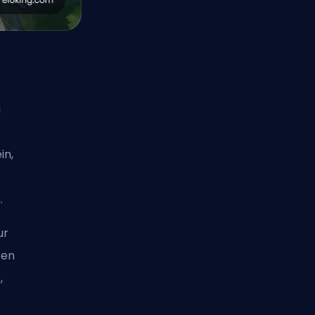
g
in,
.
ur
sen
s
,