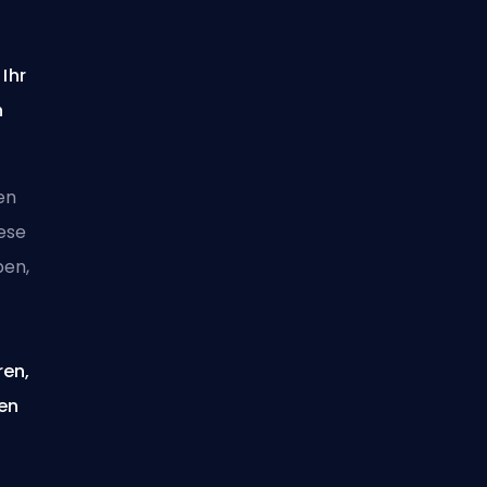
Ihr
n
en
ese
ben,
ren,
en