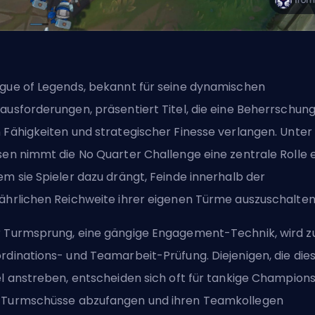
gue of Legends, bekannt für seine dynamischen
ausforderungen, präsentiert Titel, die eine Beherrschun
 Fähigkeiten und strategischer Finesse verlangen. Unter
sen nimmt die No Quarter Challenge eine zentrale Rolle e
em sie Spieler dazu drängt, Feinde innerhalb der
ährlichen Reichweite ihrer eigenen Türme auszuschalten
 Turmsprung, eine gängige Engagement-Technik, wird z
rdinations- und Teamarbeit-Prüfung. Diejenigen, die die
el anstreben, entscheiden sich oft für tankige
Champion
Turmschüsse abzufangen und ihren Teamkollegen