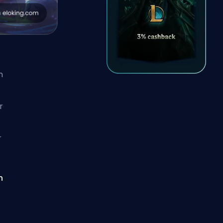
n
r
r
n