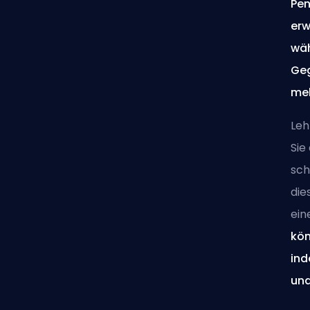
Pen
erw
wäh
Geg
meh
Leh
Sie
sch
die
ein
kön
ind
und