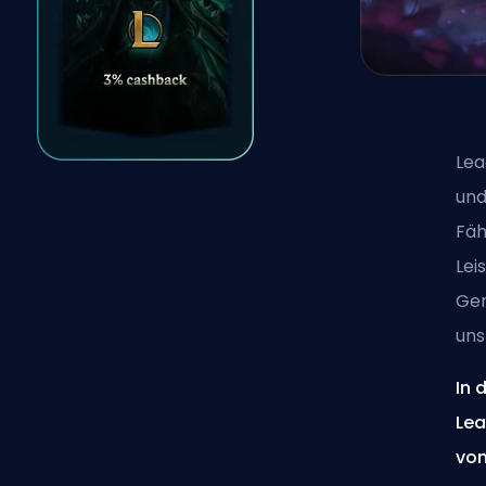
Lea
und
Fäh
Lei
Gen
uns
In 
Lea
von