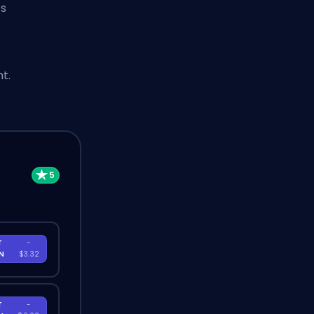
Es
t.
T
-
EN
$3.32
T
-