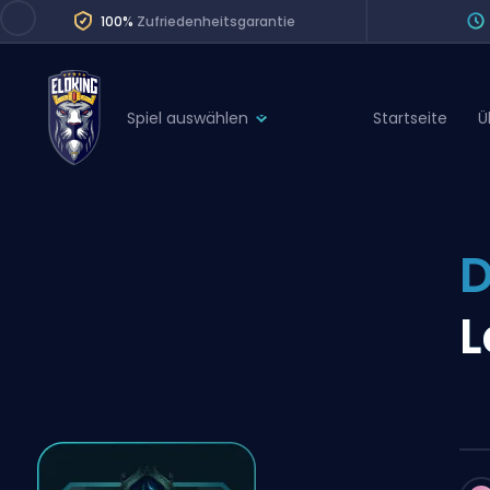
100%
Zufriedenheitsgarantie
Spiel auswählen
Startseite
Ü
League of Legends
League 
Marvel Rivals
SERVICES
Valorant
D
Division Boos
Dota 2
Placements
L
Counter-Strike
Wins
Overwatch 2
Coaching
Rocket League
Path of Exile 2
Teammate