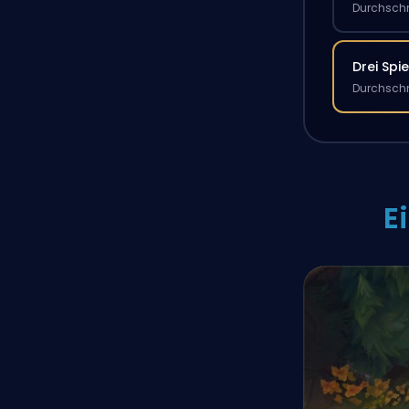
Durchschn
Drei Spie
Durchschn
E