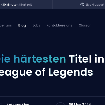
<30 Minuten
Startzeit
Live-Support
ber uns
Blog
Jobs
Kontaktiere uns
Glossar
of Legends
ie härtesten
Titel in
t
eague of Legends
06 May 2024
Anthony King