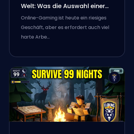
Welt: Was die Auswahl einer
Boosting-Plattform polnischen
Online-Gaming ist heute ein riesiges
Gamern über die Überprüfung
Geschäft, aber es erfordert auch viel
von Online-Diensten
harte Arbe…
beigebracht hat