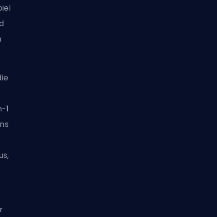
iel
nd
n
ie
n-1
ns
us,
r