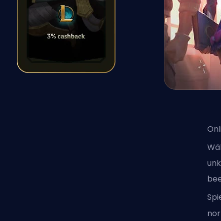
Onl
Wäh
unk
bee
Spi
nor