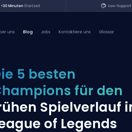
<30 Minuten
Startzeit
Live-Support
ber uns
Blog
Jobs
Kontaktiere uns
Glossar
of Legends
ie 5 besten
t
hampions für den
rühen Spielverlauf i
eague of Legends