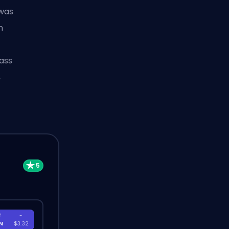
 was
n
ass
,
T
-
EN
$3.32