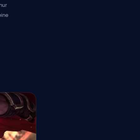
nur
eine