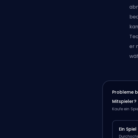
abn
bed
kan
Tea
er 
wäh
Probleme b
Mitspieler?
Kaufe ein Spi
Ein Spiel
Durchschn