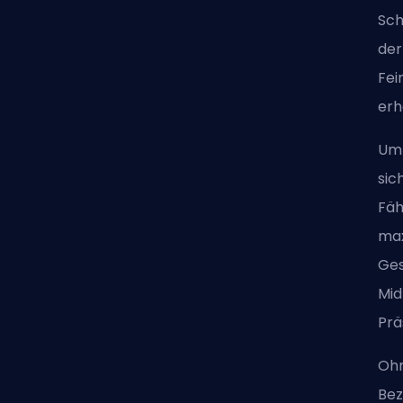
Sch
der
Fei
erh
Um 
sic
Fäh
max
Ges
Mid
Prä
Ohn
Bez