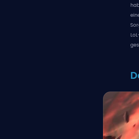
hab
ein
Sor
LoL
ges
D