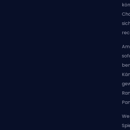
kön
Ch
sic
rec
Am 
sof
ben
Käm
gew
Ram
Pan
Wen
Spi