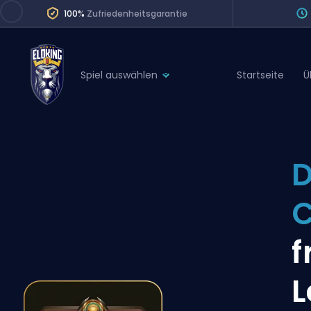
100%
Zufriedenheitsgarantie
Spiel auswählen
Startseite
Ü
League of Legends
League 
Marvel Rivals
SERVICES
Valorant
D
Division Boos
Dota 2
Placements
C
Counter-Strike
Wins
Overwatch 2
f
Coaching
Rocket League
L
Path of Exile 2
Teammate