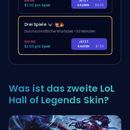
$8.00
JETZT
-
$3.00 pro Spiel
KAUFEN
$6.00
Drei Spiele
Durchschnittliche Wartezeit <30 Minuten
$12.00
JETZT
-
$2.50 pro Spiel
KAUFEN
$7.50
Was ist das zweite LoL
Hall of Legends Skin?