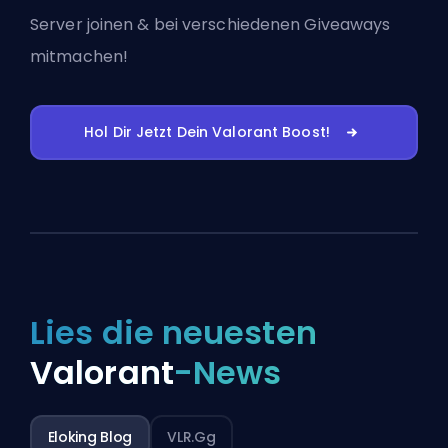
Server joinen
& bei verschiedenen Giveaways
mitmachen!
Hol Dir Jetzt Dein Valorant Boost!
Lies die neuesten
Valorant
-News
Eloking Blog
VLR.gg