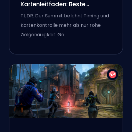
Kartenleitfaden: Beste
Agenten, Callouts und
TL;DR: Der Summit belohnt Timing und
Smokes
Kartenkontrolle mehr als nur rohe
Zielgenauigkeit: Ge…