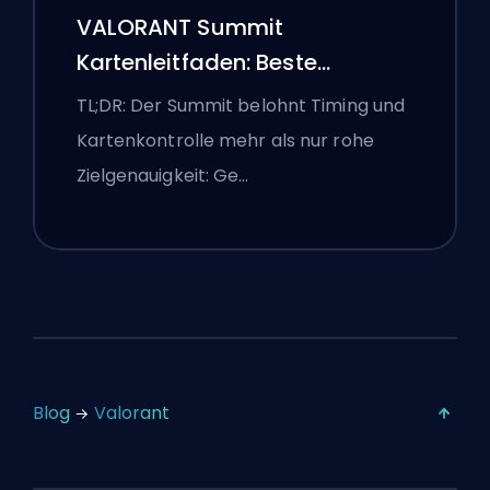
VALORANT Summit
Kartenleitfaden: Beste
Agenten, Callouts und
TL;DR: Der Summit belohnt Timing und
Smokes
Kartenkontrolle mehr als nur rohe
Zielgenauigkeit: Ge…
Blog
Valorant