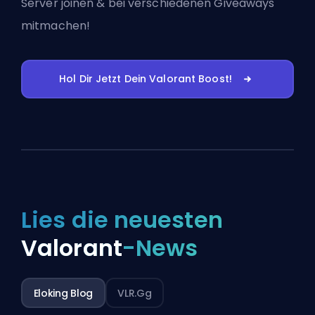
Server joinen
& bei verschiedenen Giveaways
mitmachen!
Hol Dir Jetzt Dein Valorant Boost!
Lies die neuesten
Valorant
-News
Eloking Blog
VLR.gg