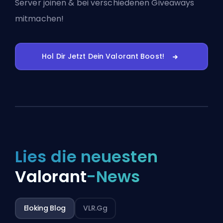
Server joinen
& bei verschiedenen Giveaways
mitmachen!
Hol Dir Jetzt Dein Valorant Boost!
Lies die neuesten
Valorant
-News
Eloking Blog
VLR.gg