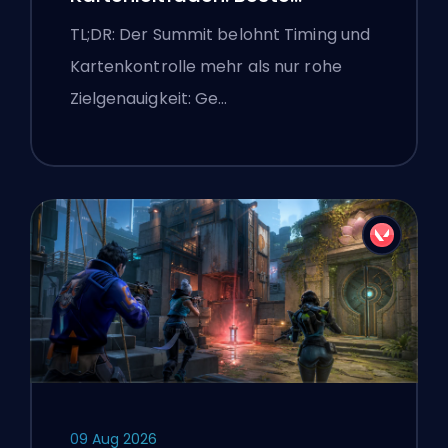
Agenten, Callouts und
TL;DR: Der Summit belohnt Timing und
Smokes
Kartenkontrolle mehr als nur rohe
Zielgenauigkeit: Ge…
09 Aug 2026