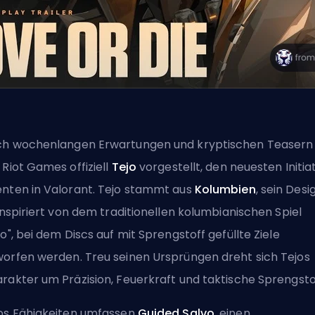
h wochenlangen Erwartungen und kryptischen Teasern
 Riot Games offiziell
Tejo
vorgestellt, den neuesten
Initia
nten in Valorant. Tejo stammt aus
Kolumbien
, sein Desi
 inspiriert von dem traditionellen kolumbianischen Spiel
jo", bei dem Discs auf mit Sprengstoff gefüllte Ziele
orfen werden. Treu seinen Ursprüngen dreht sich Tejos
rakter um Präzision, Feuerkraft und taktische Sprengsto
os Fähigkeiten umfassen
Guided Salvo
, einen