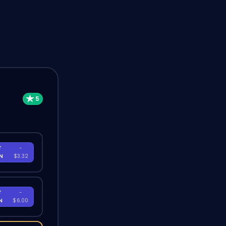
T
-
EN
$3.32
T
-
EN
$6.00