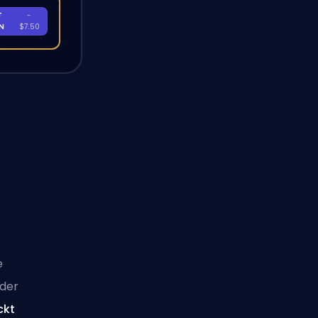
T
-
EN
$7.50
e
 der
ckt