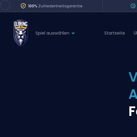
100%
Zufriedenheitsgarantie
Spiel auswählen
Startseite
Ü
League of Legends
League 
Marvel Rivals
SERVICES
Valorant
V
Division Boos
Dota 2
Placements
Counter-Strike
Wins
Overwatch 2
F
Coaching
Rocket League
Path of Exile 2
Teammate