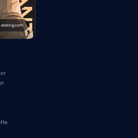
tor
gn
ffe.