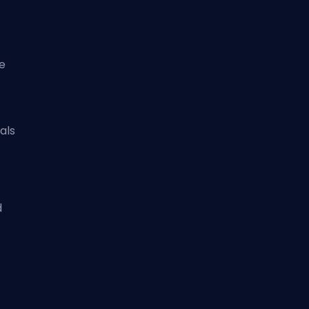
ve
als
d