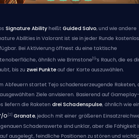
os
Signature Ability
heißt
Guided Salvo
, und wie andere
nature Abilities in Valorant ist sie in jeder Runde kostenlo
fügbar. Bei Aktivierung öffnest du eine taktische
[1]
tenoberfläche, ähnlich wie Brimstone
’s Rauch, die es di
aubt, bis zu
zwei Punkte
auf der Karte auszuwählen.
m Abfeuern startet Tejo schadenserzeugende Raketen, 
 ausgewählten Ziele anvisieren. Basierend auf Gameplay
ps liefern die Raketen
drei Schadenspulse
, ähnlich wie ei
[2]
Y/O
Granate
, jedoch mit einer größeren Einsatzreichwe
 genauen Schadenswerte sind unklar, aber die Fähigkeit i
auf ausgelegt, feindliche Positionen zu stören und wichti