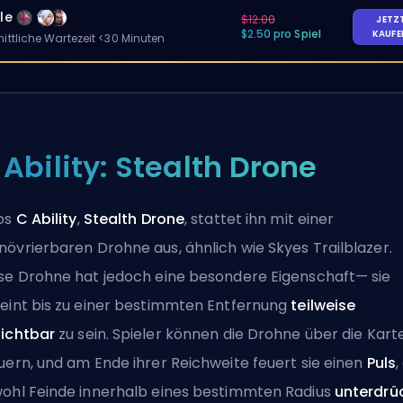
le
$12.00
JETZ
$2.50 pro Spiel
KAUF
ittliche Wartezeit <30 Minuten
 Ability: Stealth Drone
os
C Ability
,
Stealth Drone
, stattet ihn mit einer
övrierbaren Drohne aus, ähnlich wie Skyes Trailblazer.
se Drohne hat jedoch eine besondere Eigenschaft— sie
eint bis zu einer bestimmten Entfernung
teilweise
ichtbar
zu sein. Spieler können die Drohne über die Kart
uern, und am Ende ihrer Reichweite feuert sie einen
Puls
,
ohl Feinde innerhalb eines bestimmten Radius
unterdrü