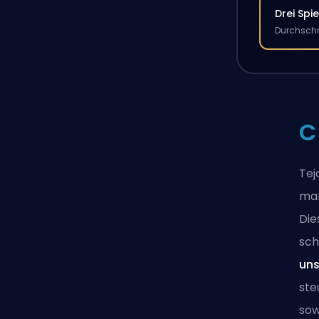
Drei Spie
Durchschn
C
Tej
man
Die
sch
uns
ste
sow