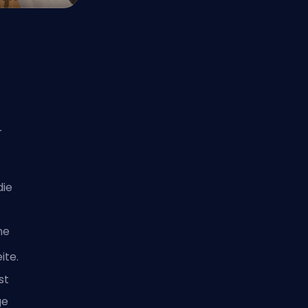
s
r
die
-
ne
ite.
st
ge