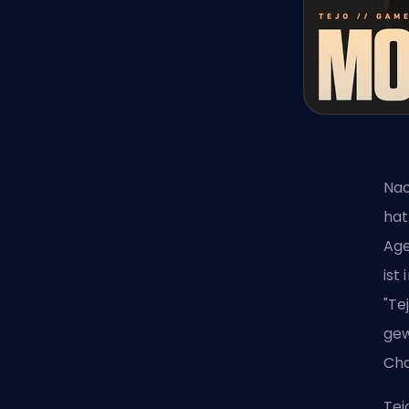
Nac
hat
Age
ist
"Te
gew
Cha
Tej