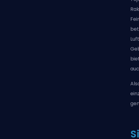
Rak
Fei
bet
Luf
Geb
bie
auc
Als
ein
gen
S