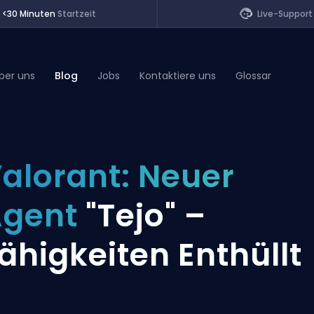
<30 Minuten
Startzeit
Live-Support
ber uns
Blog
Jobs
Kontaktiere uns
Glossar
of Legends
alorant: Neuer
t
Agent
"Tejo" –
ähigkeiten Enthüllt