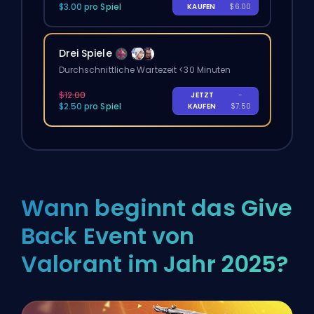
$3.00 pro Spiel
KAUFEN
$6.00
Drei Spiele
Durchschnittliche Wartezeit <30 Minuten
$12.00
JETZT
-
$2.50 pro Spiel
KAUFEN
$7.50
Wann beginnt das Give
Back Event von
Valorant im Jahr 2025?