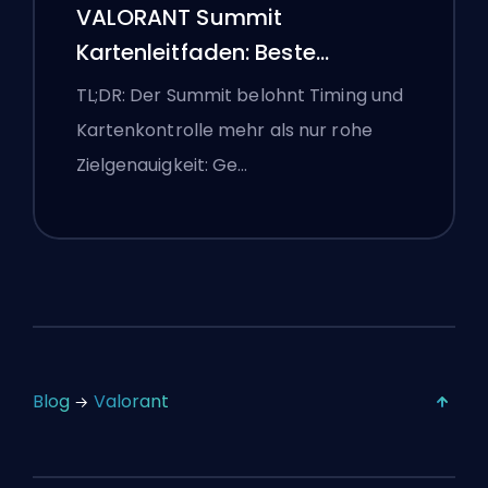
VALORANT Summit
Kartenleitfaden: Beste
Agenten, Callouts und
TL;DR: Der Summit belohnt Timing und
Smokes
Kartenkontrolle mehr als nur rohe
Zielgenauigkeit: Ge…
Blog
Valorant