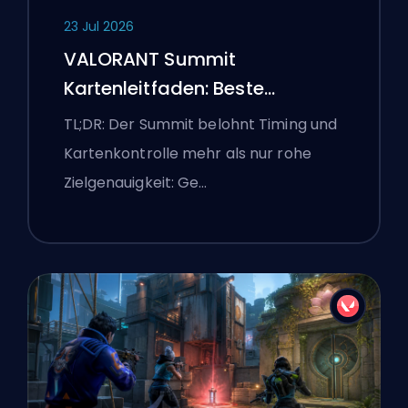
23 Jul 2026
VALORANT Summit
Kartenleitfaden: Beste
Agenten, Callouts und
TL;DR: Der Summit belohnt Timing und
Smokes
Kartenkontrolle mehr als nur rohe
Zielgenauigkeit: Ge…