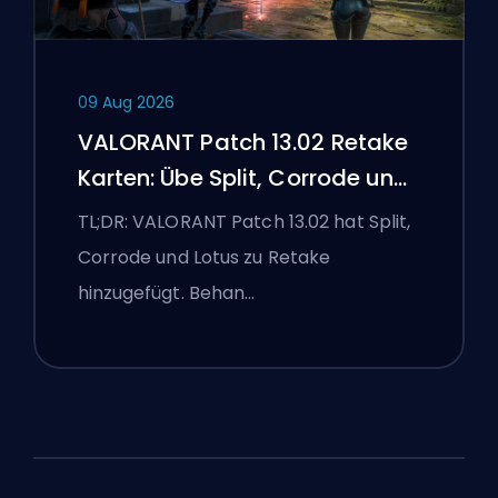
09 Aug 2026
VALORANT Patch 13.02 Retake
Karten: Übe Split, Corrode und
Lotus
TL;DR: VALORANT Patch 13.02 hat Split,
Corrode und Lotus zu Retake
hinzugefügt. Behan…