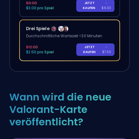
$8.00
JETZT
-
$3.00 pro Spiel
KAUFEN
$6.00
Drei Spiele
Durchschnittliche Wartezeit <30 Minuten
$12.00
JETZT
-
$2.50 pro Spiel
KAUFEN
$7.50
Wann wird die neue
Valorant-Karte
veröffentlicht?