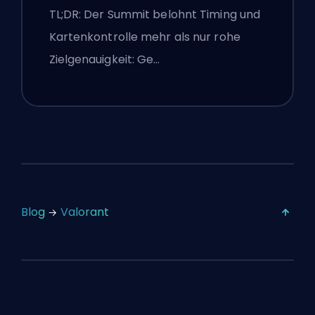
Agenten, Callouts und
TL;DR: Der Summit belohnt Timing und
Smokes
Kartenkontrolle mehr als nur rohe
Zielgenauigkeit: Ge…
Blog
Valorant