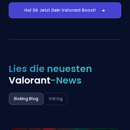
Hol Dir Jetzt Dein Valorant Boost!
Lies die neuesten
Valorant
-News
Eloking Blog
VLR.gg