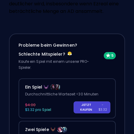
deutlicher wird, insbesondere wenn Ezreal eine
beträchtliche Menge an AD ansammelt.
Probleme beim Gewinnen?
Schlechte Mitspieler?
Kaufe ein Spiel mit einem unserer PRO-
Spieler.
Ein Spiel
Durchschnittliche Wartezeit <30 Minuten
$4.00
JETZT
-
$3.32 pro Spiel
KAUFEN
$3.32
Zwei Spiele