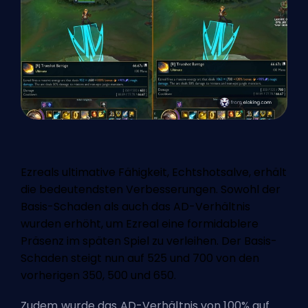
Ezreals ultimative Fähigkeit, Echtshotsalve, erhält
die bedeutendsten Verbesserungen. Sowohl der
Basis-Schaden als auch das AD-Verhältnis
wurden erhöht, um Ezreal eine formidablere
Präsenz im späten Spiel zu verleihen. Der Basis-
Schaden steigt nun auf 525 und 700 von den
vorherigen 350, 500 und 650.
Zudem wurde das AD-Verhältnis von 100% auf