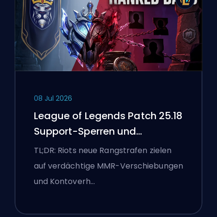
08 Jul 2026
League of Legends Patch 25.18
Support-Sperren und
Boosting-Flaggen
TL;DR: Riots neue Rangstrafen zielen
auf verdächtige MMR-Verschiebungen
und Kontoverh…